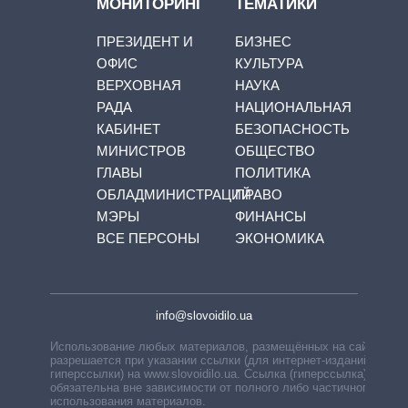
МОНИТОРИНГ
ТЕМАТИКИ
ПРЕЗИДЕНТ И
БИЗНЕС
ОФИС
КУЛЬТУРА
ВЕРХОВНАЯ
НАУКА
РАДА
НАЦИОНАЛЬНАЯ
КАБИНЕТ
БЕЗОПАСНОСТЬ
МИНИСТРОВ
ОБЩЕСТВО
ГЛАВЫ
ПОЛИТИКА
ОБЛАДМИНИСТРАЦИЙ
ПРАВО
МЭРЫ
ФИНАНСЫ
ВСЕ ПЕРСОНЫ
ЭКОНОМИКА
info@slovoidilo.ua
Использование любых материалов, размещённых на сайте,
разрешается при указании ссылки (для интернет-изданий —
гиперссылки) на www.slovoidilo.ua. Ссылка (гиперссылка)
обязательна вне зависимости от полного либо частичного
использования материалов.