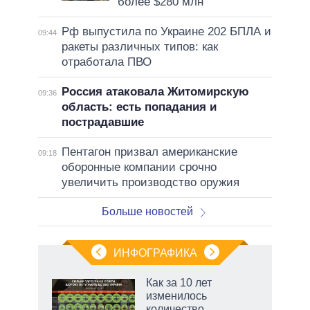
более $280 млн
Рф выпустила по Украине 202 БПЛА и
09:44
ракеты различных типов: как
отработала ПВО
Россия атаковала Житомирскую
09:36
область: есть попадания и
пострадавшие
Пентагон призвал американские
09:18
оборонные компании срочно
увеличить производство оружия
Больше новостей
ИНФОГРАФИКА
 как
Как за 10 лет
чипы
изменилось
ды и
количество