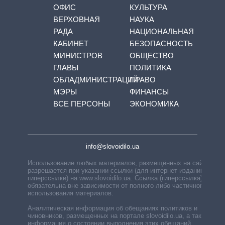
ОФИС
КУЛЬТУРА
ВЕРХОВНАЯ
НАУКА
РАДА
НАЦИОНАЛЬНАЯ
КАБИНЕТ
БЕЗОПАСНОСТЬ
МИНИСТРОВ
ОБЩЕСТВО
ГЛАВЫ
ПОЛИТИКА
ОБЛАДМИНИСТРАЦИЙ
ПРАВО
МЭРЫ
ФИНАНСЫ
ВСЕ ПЕРСОНЫ
ЭКОНОМИКА
info@slovoidilo.ua
Использование любых материалов, размещённых на сайте,
разрешается при указании ссылки (для интернет-изданий —
гиперссылки) на www.slovoidilo.ua. Ссылка (гиперссылка)
обязательна вне зависимости от полного либо частичного
использования материалов.
Аналитическая информация об обещаниях политиков и
чиновников, размещенных на портале slovoidilo.ua, а также
информация о состоянии выполнения этих обещаний,