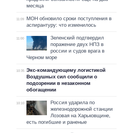
месяца
МОН обновило сроки поступления в
11:09
аспирантуру: что изменилось
Зеленский подтвердил
11:00
поражение двух НПЗ в
россии и судов врага в
Черном море
Экс-командующему логистикой
10:35
Воздушных сил сообщили о
подозрении в незаконном
обогащении
Россия ударила по
10:10
железнодорожной станции
Лозовая на Харьковщине,
есть погибшие и раненые