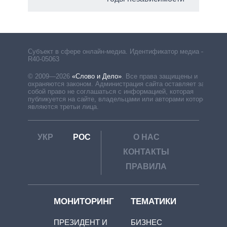
Субъект в сфере онлайн-медиа. Идентификатор медиа –
R40-05063
© 2009—2026
«Слово и Дело»
.
Все права защищены и
охраняются законом. Администрация сайта оставляет за
собой право не соглашаться с информацией, которая
публикуется на сайте, владельцами или авторами которой
являются третьи лица.
УКР
РОС
О НАС
КОНТАКТЫ
ПРАВИЛА
МОНИТОРИНГ
ТЕМАТИКИ
ПРЕЗИДЕНТ И
БИЗНЕС