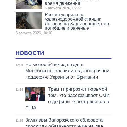
время движения
6 августа 2026, 09:44
Россия ударила по
железнодорожной станции
Лозовая на Харьковщине, есть
погибшие и раненые
6 августа 2026, 10:10
НОВОСТИ
Не менее $4 млрд в год: в
12:01
Минобороны заявили о долгосрочной
поддержке Украины от Британии
Трамп пригрозил тюрьмой
11:34
тем, кто рассказывает СМИ
о дефиците боеприпасов в
США
Замглавы Запорожского облсовета
11:26
продлили обязанности еще на два