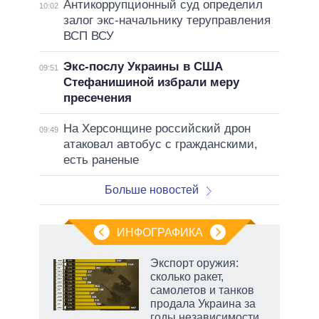
Антикоррупционный суд определил
10:02
залог экс-начальнику теруправления
ВСП ВСУ
Экс-послу Украины в США
09:51
Стефанишиной избрали меру
пресечения
На Херсонщине российский дрон
09:49
атаковал автобус с гражданскими,
есть раненые
Больше новостей
ИНФОГРАФИКА
Экспорт оружия:
сколько ракет,
не за
самолетов и танков
асть
продала Украина за
елью
годы независимости