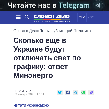
УКР
РОС
НОВОСТИ
Слово и Дело
›
Лента публикаций
›
Политика
Сколько еще в
ОБЕЩАНИЯ
ЛЕНТА
ПОЛИТИКА
Украине будут
СОБЫТИЯ
ЭКОНОМИКА
ПОЛИТИКИ
отключать свет по
СТАТЬИ
ОБЩЕСТВО
ИНФОГРАФИКА
МНЕНИЯ
МИР
ВСЕ ПОЛИТИКИ
графику: ответ
ОБЗОРЫ
ПРЕЗИДЕНТ И ОФИС
Минэнерго
ВИДЕО
ДАЙДЖЕСТЫ
ВЕРХОВНАЯ РАДА
ПОДДЕРЖАТЬ
КАБИНЕТ МИНИСТРОВ
ГЛАВЫ ОБЛАДМИНИСТРАЦИЙ
ПОЛИТИКА
СРАВНЕНИЕ ПОЛИТИКОВ
2 января 2023, 17:31
МЭРЫ
Читати українською
ВСЕ ПЕРСОНЫ