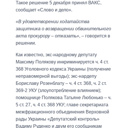
Такое решение 5 декабря принял ВАКС,
сообщает «Слово и дело».
«В удовлетворении ходатайства
защитника о возвращении обвинительного
акта прокурору – отказать»
, – говорится в
решении.
Как известно, экс-народному депутату
Максиму Полякову инкриминируется ч. 4 ст.
368 Уголовного кодекса Украины (получение
неправомерной выгоды); экс-нардепу
Бориславу Розенблату – ч. 4 ст. 368, ч. 2 ст.
369-2 УКУ (злоупотребление влиянием);
помощнице Полякова Татьяне Любонько – ч.
5 ст. 27, ч. 4 ст. 368 УКУ; главе секретариата
межфракционного объединения Верховной
рады Украины «Депутатский контроль»
Вадиму Руденко и двум его сообщникам