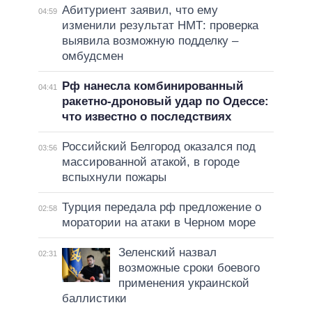
Абитуриент заявил, что ему
04:59
изменили результат НМТ: проверка
выявила возможную подделку –
омбудсмен
Рф нанесла комбинированный
04:41
ракетно-дроновый удар по Одессе:
что известно о последствиях
Российский Белгород оказался под
03:56
массированной атакой, в городе
вспыхнули пожары
Турция передала рф предложение о
02:58
моратории на атаки в Черном море
Зеленский назвал
02:31
возможные сроки боевого
применения украинской
баллистики