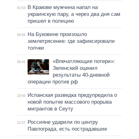
В Кракове мужчина напал на
01:53
украинскую пару, а через два дня сам
пришел в полицию
На Буковине произошло
00:55
землетрясение: где зафиксировали
толчки
«Впечатляющие потери»:
00:41
Зеленский оценил
результаты 40-дневной
операции против рф
Испанская разведка предупредила о
23:55
новой попытке массового прорыва
мигрантов в Сеуту
Россияне ударили по центру
21:57
Павлограда, есть пострадавшие