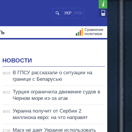
УКР
РОС
Сравнение
ТЬ
политиков
СТРАЦИЙ
МЭРЫ
ВСЕ ПЕРСОНЫ
НОВОСТИ
В ГПСУ рассказали о ситуации на
18:23
границе с Беларусью
Турция ограничила движение судов в
18:12
Черном море из-за атак
Украина получит от Сербии 2
18:01
миллиона евро: на что направят
Маск не дает Украине использовать
17:34