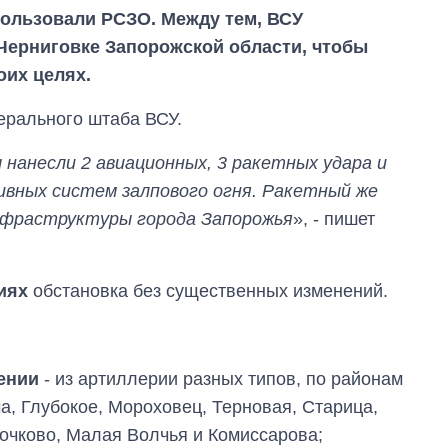
пользовали РСЗО. Между тем, ВСУ
Черниговке Запорожской области, чтобы
оих целях.
ерального штаба ВСУ.
 нанесли 2 авиационных, 3 ракетных удара и
ивных систем залпового огня. Ракетный же
инфраструктуры города Запорожья
», - пишет
Как за 10 лет
изменилось
иях
обстановка без существенных изменений.
количество
поступающих в
бакалавриат,
магистратуру и
аспирантуру
ении
- из артиллерии разных типов, по районам
а, Глубокое, Мороховец, Терновая, Старица,
очково, Малая Волчья и Комиссарова;