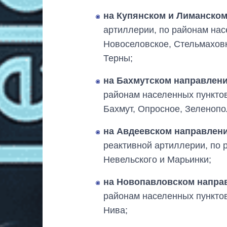
на Купянском и Лиманско
артиллерии, по районам нас
Новоселовское, Стельмаховк
Терны;
на Бахмутском направлен
районам населенных пунктов
Бахмут, Опросное, Зеленопо
на Авдеевском направлен
реактивной артиллерии, по 
Невельского и Марьинки;
на Новопавловском напра
районам населенных пунктов
Нива;