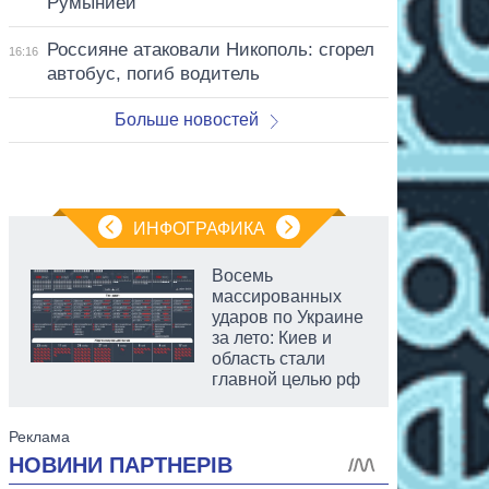
Румынией
Россияне атаковали Никополь: сгорел
16:16
автобус, погиб водитель
Больше новостей
ИНФОГРАФИКА
Восемь
массированных
ударов по Украине
за лето: Киев и
область стали
главной целью рф