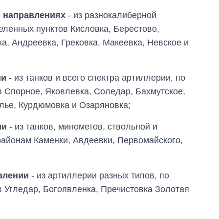
м направлениях
- из разнокалиберной
еленных пунктов Кисловка, Берестово,
а, Андреевка, Грековка, Макеевка, Невское и
ии
- из танков и всего спектра артиллерии, по
 Спорное, Яковлевка, Соледар, Бахмутское,
лье, Курдюмовка и Озаряновка;
ии
- из танков, минометов, ствольной и
районам Каменки, Авдеевки, Первомайского,
влении
- из артиллерии разных типов, по
 Угледар, Богоявленка, Пречистовка Золотая