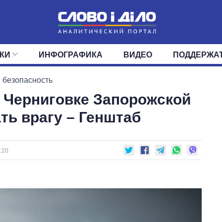
КИ
ИНФОГРАФИКА
ВИДЕО
ПОДДЕРЖА
ИС
ЛЕНТА
ВЕРХОВНАЯ РАДА
СОБЫТИЯ
СТАТЬИ
КАБИНЕТ МИНИСТРОВ
МНЕНИЯ
ОБЗОРЫ
ГЛАВЫ ОБЛАДМИНИ
ДАЙДЖЕСТЫ
 безопасность
 Черниговке Запорожской
ПОЛИТИКА
ДЕПУТАТЫ
ЭКОНОМИКА
КОМИТЕТЫ
ФРАКЦИИ
ОБЩЕСТВО
ОКРУГА
МИР
ть врагу – Генштаб
:20