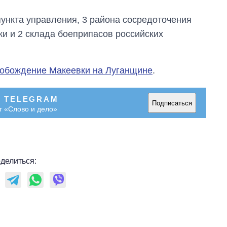
пункта управления, 3 района сосредоточения
ки и 2 склада боеприпасов российских
обождение Макеевки на Луганщине
.
В TELEGRAM
Подписаться
т «Слово и дело»
делиться: