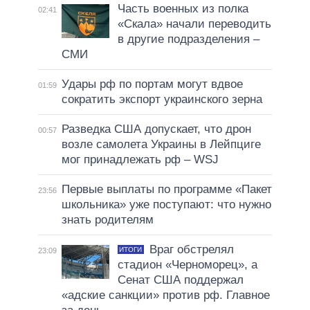
Часть военных из полка
02:41
«Скала» начали переводить
в другие подразделения –
СМИ
Удары рф по портам могут вдвое
01:59
сократить экспорт украинского зерна
Разведка США допускает, что дрон
00:57
возле самолета Украины в Лейпциге
мог принадлежать рф – WSJ
Первые выплаты по программе «Пакет
23:56
школьника» уже поступают: что нужно
знать родителям
Враг обстрелял
ИТОГИ
23:09
стадион «Черноморец», а
Сенат США поддержал
«адские санкции» против рф. Главное