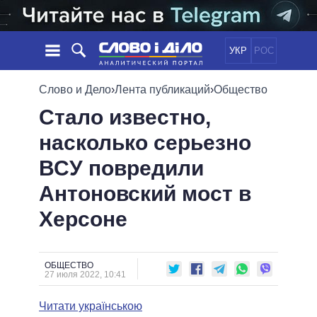
УКР
РОС
НОВОСТИ
Слово и Дело
›
Лента публикаций
›
Общество
Стало известно,
ОБЕЩАНИЯ
ЛЕНТА
ПОЛИТИКА
насколько серьезно
СОБЫТИЯ
ЭКОНОМИКА
ПОЛИТИКИ
ВСУ повредили
СТАТЬИ
ОБЩЕСТВО
ИНФОГРАФИКА
МНЕНИЯ
МИР
ВСЕ ПОЛИТИКИ
Антоновский мост в
ОБЗОРЫ
ПРЕЗИДЕНТ И ОФИС
Херсоне
ВИДЕО
ДАЙДЖЕСТЫ
ВЕРХОВНАЯ РАДА
ПОДДЕРЖАТЬ
КАБИНЕТ МИНИСТРОВ
ГЛАВЫ ОБЛАДМИНИСТРАЦИЙ
ОБЩЕСТВО
СРАВНЕНИЕ ПОЛИТИКОВ
27 июля 2022, 10:41
МЭРЫ
Читати українською
ВСЕ ПЕРСОНЫ