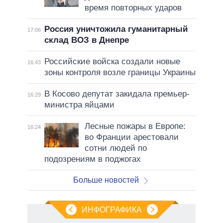
время повторных ударов
Россия уничтожила гуманитарный
17:06
склад ВОЗ в Днепре
Российские войска создали новые
16:43
зоны контроля возле границы Украины
В Косово депутат закидала премьер-
16:29
министра яйцами
Лесные пожары в Европе:
16:24
во Франции арестовали
сотни людей по
подозрениям в поджогах
Больше новостей
ИНФОГРАФИКА