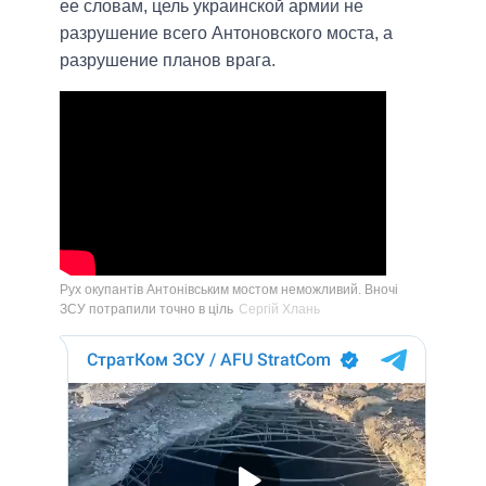
ее словам, цель украинской армии не
разрушение всего Антоновского моста, а
разрушение планов врага.
Рух окупантів Антонівським мостом неможливий. Вночі
ЗСУ потрапили точно в ціль
Сергій Хлань