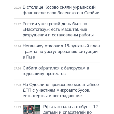
В столице Косово сняли украинский
20:05
флаг после слов Зеленского в Сербии
Россия уже третий день бьет по
19:12
«Нафтогазу»: есть масштабные
разрушения и остановлены работы
Нетаньяху отклонил 15-пунктный план
18:24
Трампа по урегулированию ситуации
в Газе
Сибига обратился к белорусам в
17:56
годовщину протестов
На Одесчине произошло масштабное
17:23
ДТП с участием микроавтобусов,
есть жертвы и пострадавшие
Рф атаковала автобус с 12
17:19
детьми и спасателей во