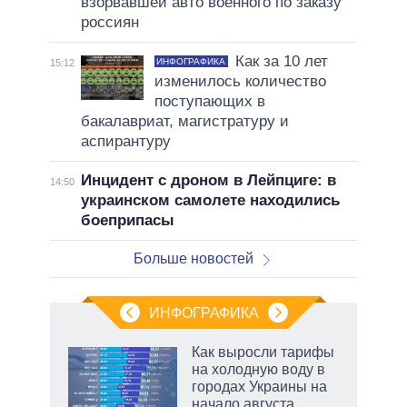
взорвавшей авто военного по заказу
россиян
Как за 10 лет
ИНФОГРАФИКА
15:12
изменилось количество
поступающих в
бакалавриат, магистратуру и
аспирантуру
Инцидент с дроном в Лейпциге: в
14:50
украинском самолете находились
боеприпасы
Больше новостей
ИНФОГРАФИКА
Как выросли тарифы
на холодную воду в
городах Украины на
начало августа