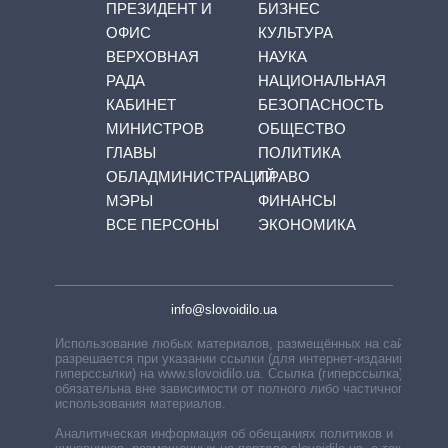
ПРЕЗИДЕНТ И
БИЗНЕС
ОФИС
КУЛЬТУРА
ВЕРХОВНАЯ
НАУКА
РАДА
НАЦИОНАЛЬНАЯ
КАБИНЕТ
БЕЗОПАСНОСТЬ
МИНИСТРОВ
ОБЩЕСТВО
ГЛАВЫ
ПОЛИТИКА
ОБЛАДМИНИСТРАЦИЙ
ПРАВО
МЭРЫ
ФИНАНСЫ
ВСЕ ПЕРСОНЫ
ЭКОНОМИКА
info@slovoidilo.ua
Использование любых материалов, размещённых на сайте,
разрешается при указании ссылки (для интернет-изданий —
гиперссылки) на www.slovoidilo.ua. Ссылка (гиперссылка)
обязательна вне зависимости от полного либо частичного
использования материалов.
Аналитическая информация об обещаниях политиков и