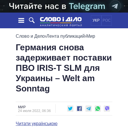
УКР
РОС
НОВОСТИ
Слово и Дело
›
Лента публикаций
›
Мир
Германия снова
ОБЕЩАНИЯ
ЛЕНТА
ПОЛИТИКА
задерживает поставки
СОБЫТИЯ
ЭКОНОМИКА
ПОЛИТИКИ
ПВО IRIS-T SLM для
СТАТЬИ
ОБЩЕСТВО
ИНФОГРАФИКА
МНЕНИЯ
МИР
ВСЕ ПОЛИТИКИ
Украины – Welt am
ОБЗОРЫ
ПРЕЗИДЕНТ И ОФИС
Sonntag
ВИДЕО
ДАЙДЖЕСТЫ
ВЕРХОВНАЯ РАДА
ПОДДЕРЖАТЬ
КАБИНЕТ МИНИСТРОВ
ГЛАВЫ ОБЛАДМИНИСТРАЦИЙ
МИР
СРАВНЕНИЕ ПОЛИТИКОВ
24 июля 2022, 06:36
МЭРЫ
Читати українською
ВСЕ ПЕРСОНЫ