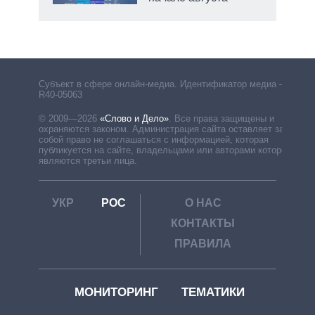
рф
Субъект в сфере онлайн-медиа. Идентификатор медиа –
R40-05063
© 2009—2026
«Слово и Дело»
.
Все права защищены и
охраняются законом. Администрация сайта оставляет за
собой право не соглашаться с информацией, которая
публикуется на сайте, владельцами или авторами которой
являются третьи лица.
УКР
РОС
О НАС
КОНТАКТЫ
ПРАВИЛА
МОНИТОРИНГ
ТЕМАТИКИ