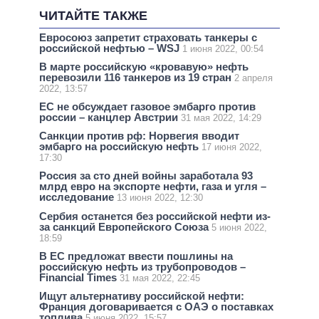
ЧИТАЙТЕ ТАКЖЕ
Евросоюз запретит страховать танкеры с
российской нефтью – WSJ
1 июня 2022, 00:54
В марте российскую «кровавую» нефть
перевозили 116 танкеров из 19 стран
2 апреля
2022, 13:57
ЕС не обсуждает газовое эмбарго против
россии – канцлер Австрии
31 мая 2022, 14:29
Санкции против рф: Норвегия вводит
эмбарго на российскую нефть
17 июня 2022,
17:30
Россия за сто дней войны заработала 93
млрд евро на экспорте нефти, газа и угля –
исследование
13 июня 2022, 12:30
Сербия останется без российской нефти из-
за санкций Европейского Союза
5 июня 2022,
18:59
В ЕС предложат ввести пошлины на
российскую нефть из трубопроводов –
Financial Times
31 мая 2022, 22:45
Ищут альтернативу российской нефти:
Франция договаривается с ОАЭ о поставках
топлива
5 июня 2022, 15:57