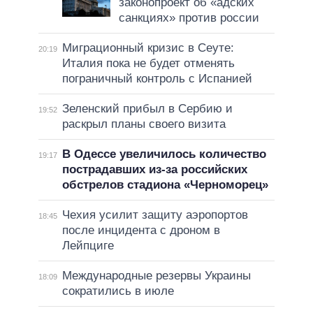
законопроект об «адских
санкциях» против россии
Миграционный кризис в Сеуте:
20:19
Италия пока не будет отменять
пограничный контроль с Испанией
Зеленский прибыл в Сербию и
19:52
раскрыл планы своего визита
В Одессе увеличилось количество
19:17
пострадавших из-за российских
обстрелов стадиона «Черноморец»
Чехия усилит защиту аэропортов
18:45
после инцидента с дроном в
Лейпциге
Международные резервы Украины
18:09
сократились в июле