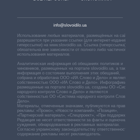
info@slovoidilo.ua
Использование любых материалов, размещённых на сайте,
разрешается при указании ссылки (для интернет-изданий —
гиперссылки) на www.slovoidilo.ua. Ссылка (гиперссылка)
обязательна вне зависимости от полного либо частичного
использования материалов.
Аналитическая информация об обещаниях политиков и
чиновников, размещенных на портале slovoidilo.ua, а также
информация о состоянии выполнения этих обещаний,
собрана и обработана ООО «ИА Слово и Дело» и является
собственностью ООО «ИА Слово и Дело». Инфографики,
размещенные на портале slovoidilo.ua, созданы ОО «Система
народного контроля Слово и Дело» и являются
собственностью ОО «Система народного контроля Слово и
Дело».
Материалы, отмеченные значками, публикуются на правах
рекламы: «Промо», «Новости компаний», «Позиция»,
«Партнерский материал», «Спецпроект», «При поддержке».
Редакция не несет ответственности за факты и оценочные
суждения, обнародованные в рекламных материалах.
Согласно украинскому законодательству ответственность за
содержание рекламы несет рекламодатель.