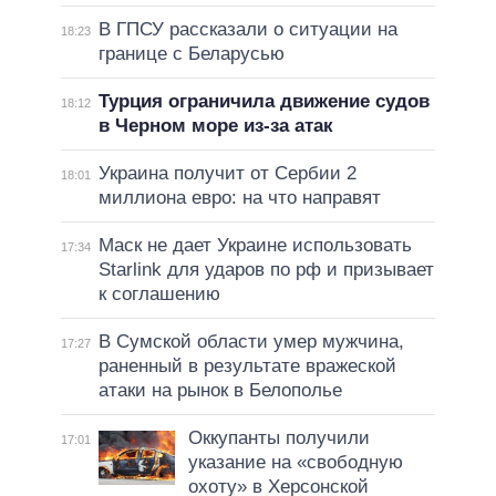
В ГПСУ рассказали о ситуации на
18:23
границе с Беларусью
Турция ограничила движение судов
18:12
в Черном море из-за атак
Украина получит от Сербии 2
18:01
миллиона евро: на что направят
Маск не дает Украине использовать
17:34
Starlink для ударов по рф и призывает
к соглашению
В Сумской области умер мужчина,
17:27
раненный в результате вражеской
атаки на рынок в Белополье
Оккупанты получили
17:01
указание на «свободную
охоту» в Херсонской