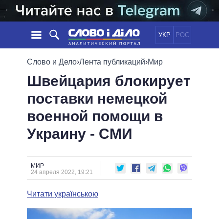
УКР
РОС
НОВОСТИ
Слово и Дело
›
Лента публикаций
›
Мир
Швейцария блокирует
ОБЕЩАНИЯ
ЛЕНТА
ПОЛИТИКА
поставки немецкой
СОБЫТИЯ
ЭКОНОМИКА
ПОЛИТИКИ
военной помощи в
СТАТЬИ
ОБЩЕСТВО
ИНФОГРАФИКА
МНЕНИЯ
МИР
ВСЕ ПОЛИТИКИ
Украину - СМИ
ОБЗОРЫ
ПРЕЗИДЕНТ И ОФИС
ВИДЕО
ДАЙДЖЕСТЫ
ВЕРХОВНАЯ РАДА
МИР
ПОДДЕРЖАТЬ
КАБИНЕТ МИНИСТРОВ
24 апреля 2022, 19:21
ГЛАВЫ ОБЛАДМИНИСТРАЦИЙ
СРАВНЕНИЕ ПОЛИТИКОВ
Читати українською
МЭРЫ
ВСЕ ПЕРСОНЫ