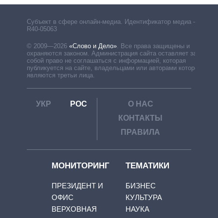
Субъект в сфере онлайн-медиа. Идентификатор медиа –
R40-05063
© 2009—2026
«Слово и Дело»
.
Все права защищены и
охраняются законом. Администрация сайта оставляет за
собой право не соглашаться с информацией, которая
публикуется на сайте, владельцами или авторами которой
являются третьи лица.
УКР
РОС
О НАС
КОНТАКТЫ
ПРАВИЛА
МОНИТОРИНГ
ТЕМАТИКИ
ПРЕЗИДЕНТ И
БИЗНЕС
ОФИС
КУЛЬТУРА
ВЕРХОВНАЯ
НАУКА