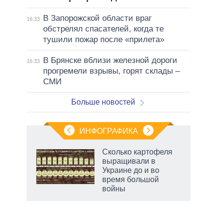
В Запорожской области враг
16:33
обстрелял спасателей, когда те
тушили пожар после «прилета»
В Брянске вблизи железной дороги
16:33
прогремели взрывы, горят склады –
СМИ
Больше новостей
ИНФОГРАФИКА
Сколько картофеля
выращивали в
не за
Украине до и во
асть
время большой
елью
войны