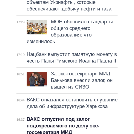
объектам Укрнафты, которые
обеспечивают добычу нефти и газа
МОН обновило стандарты
17:29
общего среднего
образования: что
изменилось
Нацбанк выпустит памятную монету в
17:10
честь Папы Римского Иоанна Павла II
За экс-госсекретаря МИД
16:51
Банькова внесли залог, он
вышел из СИЗО
ВАКС отказался остановить слушание
16:44
дела об инфраструктуре Харькова
ВАКС отпустил под залог
16:37
подозреваемого по делу экс-
госсекретаря МИД