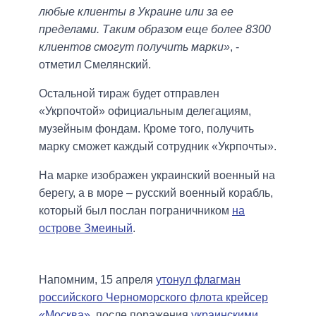
любые клиенты в Украине или за ее
пределами. Таким образом еще более 8300
клиентов смогут получить марки»
, -
отметил Смелянский.
Остальной тираж будет отправлен
«Укрпочтой» официальным делегациям,
музейным фондам. Кроме того, получить
марку сможет каждый сотрудник «Укрпочты».
На марке изображен украинский военный на
берегу, а в море – русский военный корабль,
который был послан пограничником
на
острове Змеиный
.
Напомним, 15 апреля
утонул флагман
российского Черноморского флота крейсер
«Москва»
, после поражения
украинскими