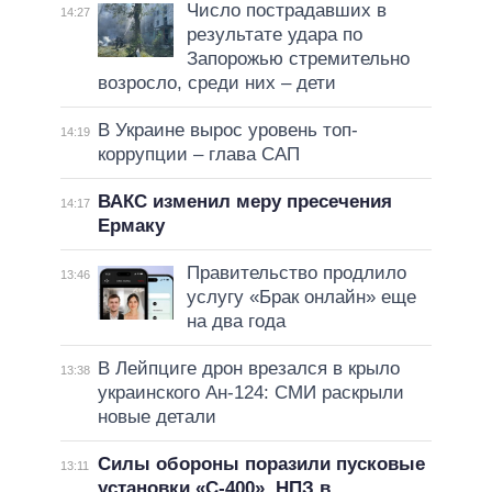
Число пострадавших в
14:27
результате удара по
Запорожью стремительно
возросло, среди них – дети
В Украине вырос уровень топ-
14:19
коррупции – глава САП
ВАКС изменил меру пресечения
14:17
Ермаку
Правительство продлило
13:46
услугу «Брак онлайн» еще
на два года
В Лейпциге дрон врезался в крыло
13:38
украинского Ан-124: СМИ раскрыли
новые детали
Силы обороны поразили пусковые
13:11
установки «С-400», НПЗ в