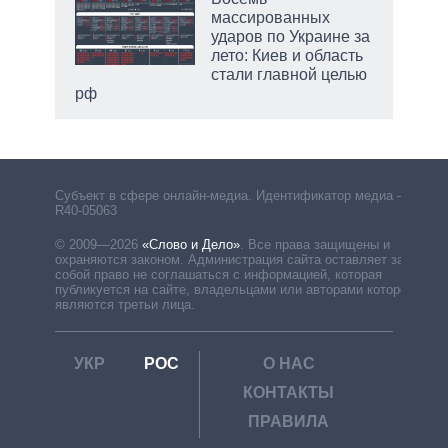
массированных
ударов по Украине за
лето: Киев и область
стали главной целью
рф
Субъект в сфере онлайн-медиа. Идентификатор медиа –
R40-05063
© 2009—2026
«Слово и Дело»
.
Все права защищены и
охраняются законом. Администрация сайта оставляет за
собой право не соглашаться с информацией, которая
публикуется на сайте, владельцами или авторами которой
являются третьи лица.
УКР
РОС
О НАС
КОНТАКТЫ
ПРАВИЛА