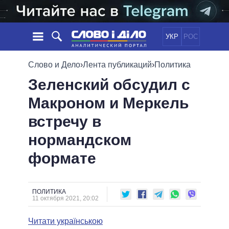
УКР
РОС
НОВОСТИ
Слово и Дело
›
Лента публикаций
›
Политика
Зеленский обсудил с
ОБЕЩАНИЯ
ЛЕНТА
ПОЛИТИКА
Макроном и Меркель
СОБЫТИЯ
ЭКОНОМИКА
ПОЛИТИКИ
встречу в
СТАТЬИ
ОБЩЕСТВО
ИНФОГРАФИКА
МНЕНИЯ
МИР
ВСЕ ПОЛИТИКИ
нормандском
ОБЗОРЫ
ПРЕЗИДЕНТ И ОФИС
формате
ВИДЕО
ДАЙДЖЕСТЫ
ВЕРХОВНАЯ РАДА
ПОДДЕРЖАТЬ
КАБИНЕТ МИНИСТРОВ
ГЛАВЫ ОБЛАДМИНИСТРАЦИЙ
ПОЛИТИКА
СРАВНЕНИЕ ПОЛИТИКОВ
11 октября 2021, 20:02
МЭРЫ
Читати українською
ВСЕ ПЕРСОНЫ