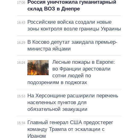
Россия уничтожила гуманитарный
17:06
склад ВОЗ в Днепре
Российские войска создали новые
16:43
зоны контроля возле границы Украины
В Косово депутат закидала премьер-
16:29
министра яйцами
Лесные пожары в Европе:
16:24
во Франции арестовали
сотни людей по
подозрениям в поджогах
На Херсонщине расширили перечень
15:53
населенных пунктов для
обязательной эвакуации
Главный генерал США предостерег
15:34
команду Трампа от эскалации с
Ираном