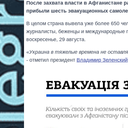
После захвата власти в Афганистане 
прибыли шесть эвакуационных самоле
В целом страна вывела уже более 650 че
журналисты, беженцы и международные п
воскресенье, 29 августа.
«
Украина в тяжелые времена не оставля
- отметил президент
Владимир Зеленский