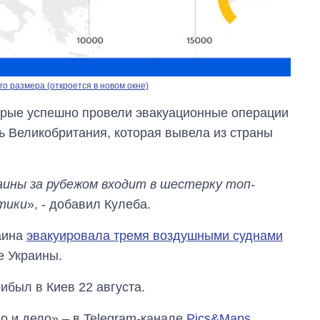
о размера (откроется в новом окне)
торые успешно провели эвакуационные операции
ь Великобритания, которая вывела из страны
аины за рубежом входит в шестерку топ-
тики
», - добавил Кулеба.
раина
эвакуировала тремя воздушными суднами
е Украины.
ибыл в Киев 22 августа.
о и дело» – в Telegram-канале
Pics&Maps
.