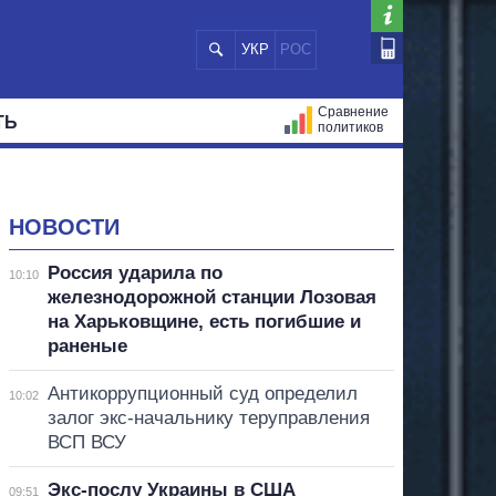
УКР
РОС
Сравнение
ТЬ
политиков
СТРАЦИЙ
МЭРЫ
ВСЕ ПЕРСОНЫ
НОВОСТИ
Россия ударила по
10:10
железнодорожной станции Лозовая
на Харьковщине, есть погибшие и
раненые
Антикоррупционный суд определил
10:02
залог экс-начальнику теруправления
ВСП ВСУ
Экс-послу Украины в США
09:51