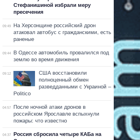
Стефанишиной избрали меру
пресечения
На Херсонщине российский дрон
09:49
атаковал автобус с гражданскими, есть
раненые
В Одессе автомобиль провалился под
09:44
землю во время движения
США восстановили
09:12
полноценный обмен
разведданными с Украиной –
Politico
После ночной атаки дронов в
04:57
российском Ярославле вспыхнули
пожары: что известно
Россия сбросила четыре КАБа на
04:37