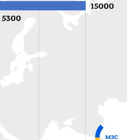
Украина за годы
независимости