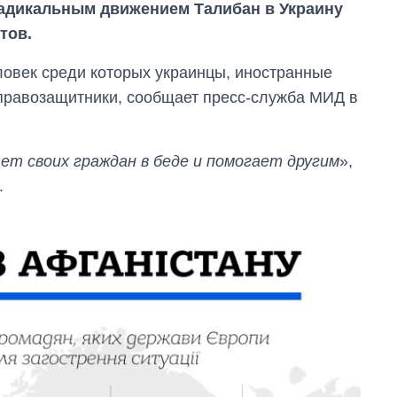
радикальным движением Талибан в Украину
тов.
ловек среди которых украинцы, иностранные
равозащитники, сообщает пресс-служба МИД в
ет своих граждан в беде и помогает другим
»,
.
Экспорт оружия:
сколько ракет,
самолетов и
танков продала