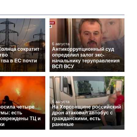
6 августа
Солнца сократит
Антикоррупционный суд
тво
определил залог экс-
тва в ЕС почти
начальнику теруправления
ВСП ВСУ
6 августа
росила четыре
На Херсонщине российский
умы: есть
дрон атаковал автобус с
повреждены ТЦ и
гражданскими, есть
ки
раненые