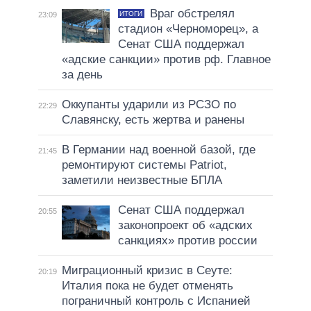
Враг обстрелял
ИТОГИ
23:09
стадион «Черноморец», а
Сенат США поддержал
«адские санкции» против рф. Главное
за день
Оккупанты ударили из РСЗО по
22:29
Славянску, есть жертва и ранены
В Германии над военной базой, где
21:45
ремонтируют системы Patriot,
заметили неизвестные БПЛА
Сенат США поддержал
20:55
законопроект об «адских
санкциях» против россии
Миграционный кризис в Сеуте:
20:19
Италия пока не будет отменять
пограничный контроль с Испанией