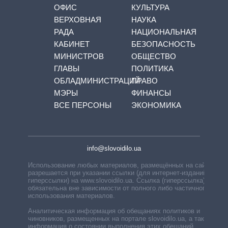
ОФИС
КУЛЬТУРА
ВЕРХОВНАЯ
НАУКА
РАДА
НАЦИОНАЛЬНАЯ
КАБИНЕТ
БЕЗОПАСНОСТЬ
МИНИСТРОВ
ОБЩЕСТВО
ГЛАВЫ
ПОЛИТИКА
ОБЛАДМИНИСТРАЦИЙ
ПРАВО
МЭРЫ
ФИНАНСЫ
ВСЕ ПЕРСОНЫ
ЭКОНОМИКА
info@slovoidilo.ua
Использование любых материалов, размещённых на сайте,
разрешается при указании ссылки (для интернет-изданий —
гиперссылки) на www.slovoidilo.ua. Ссылка (гиперссылка)
обязательна вне зависимости от полного либо частичного
использования материалов.
Аналитическая информация об обещаниях политиков и
чиновников, размещенных на портале slovoidilo.ua, а также
информация о состоянии выполнения этих обещаний,