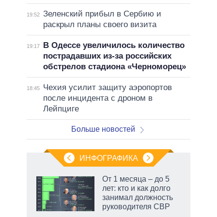
Зеленский прибыл в Сербию и
19:52
раскрыл планы своего визита
В Одессе увеличилось количество
19:17
пострадавших из-за российских
обстрелов стадиона «Черноморец»
Чехия усилит защиту аэропортов
18:45
после инцидента с дроном в
Лейпциге
Больше новостей
ИНФОГРАФИКА
От 1 месяца – до 5
лет: кто и как долго
не за
занимал должность
асть
руководителя СВР
елью