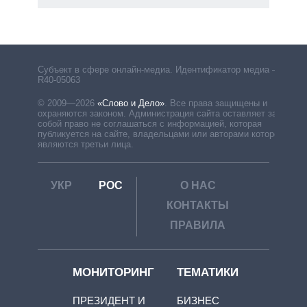
Субъект в сфере онлайн-медиа. Идентификатор медиа –
R40-05063
© 2009—2026
«Слово и Дело»
.
Все права защищены и
охраняются законом. Администрация сайта оставляет за
собой право не соглашаться с информацией, которая
публикуется на сайте, владельцами или авторами которой
являются третьи лица.
УКР
РОС
О НАС
КОНТАКТЫ
ПРАВИЛА
МОНИТОРИНГ
ТЕМАТИКИ
ПРЕЗИДЕНТ И
БИЗНЕС