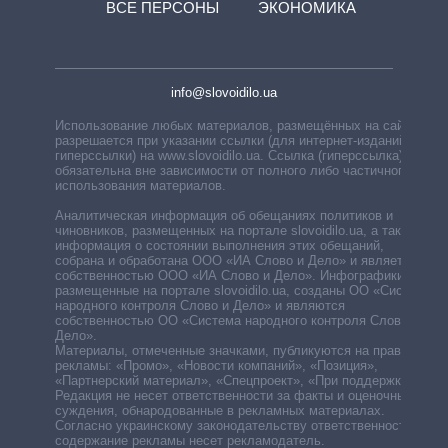
ВСЕ ПЕРСОНЫ
ЭКОНОМИКА
info@slovoidilo.ua
Использование любых материалов, размещённых на сайте,
разрешается при указании ссылки (для интернет-изданий —
гиперссылки) на www.slovoidilo.ua. Ссылка (гиперссылка)
обязательна вне зависимости от полного либо частичного
использования материалов.
Аналитическая информация об обещаниях политиков и
чиновников, размещенных на портале slovoidilo.ua, а также
информация о состоянии выполнения этих обещаний,
собрана и обработана ООО «ИА Слово и Дело» и является
собственностью ООО «ИА Слово и Дело». Инфографики,
размещенные на портале slovoidilo.ua, созданы ОО «Система
народного контроля Слово и Дело» и являются
собственностью ОО «Система народного контроля Слово и
Дело».
Материалы, отмеченные значками, публикуются на правах
рекламы: «Промо», «Новости компаний», «Позиция»,
«Партнерский материал», «Спецпроект», «При поддержке».
Редакция не несет ответственности за факты и оценочные
суждения, обнародованные в рекламных материалах.
Согласно украинскому законодательству ответственность за
содержание рекламы несет рекламодатель.