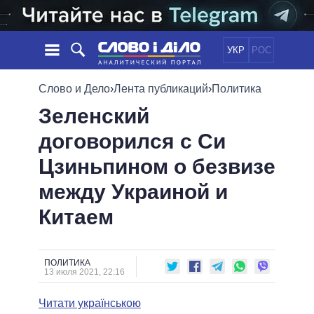
УКР
РОС
НОВОСТИ
Слово и Дело
›
Лента публикаций
›
Политика
Зеленский
ОБЕЩАНИЯ
ЛЕНТА
ПОЛИТИКА
договорился с Си
СОБЫТИЯ
ЭКОНОМИКА
ПОЛИТИКИ
Цзиньпином о безвизе
СТАТЬИ
ОБЩЕСТВО
ИНФОГРАФИКА
МНЕНИЯ
МИР
ВСЕ ПОЛИТИКИ
между Украиной и
ОБЗОРЫ
ПРЕЗИДЕНТ И ОФИС
Китаем
ВИДЕО
ДАЙДЖЕСТЫ
ВЕРХОВНАЯ РАДА
ПОДДЕРЖАТЬ
КАБИНЕТ МИНИСТРОВ
ГЛАВЫ ОБЛАДМИНИСТРАЦИЙ
ПОЛИТИКА
СРАВНЕНИЕ ПОЛИТИКОВ
13 июля 2021, 22:16
МЭРЫ
Читати українською
ВСЕ ПЕРСОНЫ