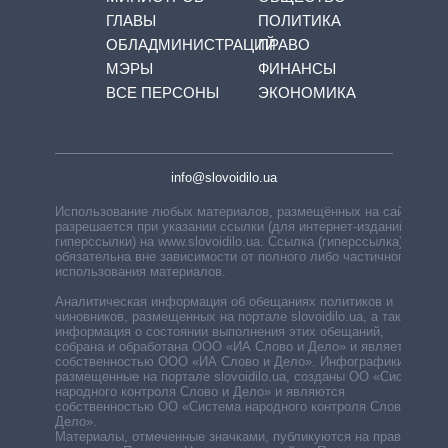
ГЛАВЫ
ПОЛИТИКА
ОБЛАДМИНИСТРАЦИЙ
ПРАВО
МЭРЫ
ФИНАНСЫ
ВСЕ ПЕРСОНЫ
ЭКОНОМИКА
info@slovoidilo.ua
Использование любых материалов, размещённых на сайте,
разрешается при указании ссылки (для интернет-изданий —
гиперссылки) на www.slovoidilo.ua. Ссылка (гиперссылка)
обязательна вне зависимости от полного либо частичного
использования материалов.
Аналитическая информация об обещаниях политиков и
чиновников, размещенных на портале slovoidilo.ua, а также
информация о состоянии выполнения этих обещаний,
собрана и обработана ООО «ИА Слово и Дело» и является
собственностью ООО «ИА Слово и Дело». Инфографики,
размещенные на портале slovoidilo.ua, созданы ОО «Система
народного контроля Слово и Дело» и являются
собственностью ОО «Система народного контроля Слово и
Дело».
Материалы, отмеченные значками, публикуются на правах