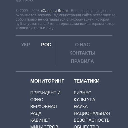
R40-05063
© 2009—2026
«Слово и Дело»
.
Все права защищены и
охраняются законом. Администрация сайта оставляет за
собой право не соглашаться с информацией, которая
публикуется на сайте, владельцами или авторами которой
являются третьи лица.
УКР
РОС
О НАС
КОНТАКТЫ
ПРАВИЛА
МОНИТОРИНГ
ТЕМАТИКИ
ПРЕЗИДЕНТ И
БИЗНЕС
ОФИС
КУЛЬТУРА
ВЕРХОВНАЯ
НАУКА
РАДА
НАЦИОНАЛЬНАЯ
КАБИНЕТ
БЕЗОПАСНОСТЬ
МИНИСТРОВ
ОБЩЕСТВО