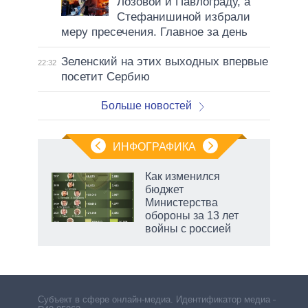
Лозовой и Павлограду, а
Стефанишиной избрали
меру пресечения. Главное за день
Зеленский на этих выходных впервые
22:32
посетит Сербию
Больше новостей
ИНФОГРАФИКА
Как изменился
о
бюджет
Министерства
обороны за 13 лет
ic
войны с россией
рф
Субъект в сфере онлайн-медиа. Идентификатор медиа –