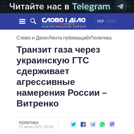
УКР
РОС
НОВОСТИ
Слово и Дело
›
Лента публикаций
›
Политика
Транзит газа через
ОБЕЩАНИЯ
ЛЕНТА
ПОЛИТИКА
украинскую ГТС
СОБЫТИЯ
ЭКОНОМИКА
ПОЛИТИКИ
сдерживает
СТАТЬИ
ОБЩЕСТВО
ИНФОГРАФИКА
МНЕНИЯ
МИР
ВСЕ ПОЛИТИКИ
агрессивные
ОБЗОРЫ
ПРЕЗИДЕНТ И ОФИС
намерения России –
ВИДЕО
ДАЙДЖЕСТЫ
ВЕРХОВНАЯ РАДА
Витренко
ПОДДЕРЖАТЬ
КАБИНЕТ МИНИСТРОВ
ГЛАВЫ ОБЛАДМИНИСТРАЦИЙ
СРАВНЕНИЕ ПОЛИТИКОВ
МЭРЫ
ПОЛИТИКА
13 июля 2021, 05:59
ВСЕ ПЕРСОНЫ