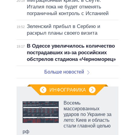
Миграционный кризис в Сеуте:
20:19
Италия пока не будет отменять
пограничный контроль с Испанией
Зеленский прибыл в Сербию и
19:52
раскрыл планы своего визита
В Одессе увеличилось количество
19:17
пострадавших из-за российских
обстрелов стадиона «Черноморец»
Больше новостей
ИНФОГРАФИКА
Восемь
массированных
ударов по Украине за
ет
лето: Киев и область
стали главной целью
рф