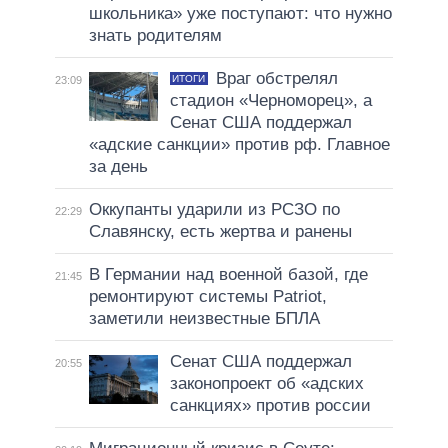
школьника» уже поступают: что нужно
знать родителям
Враг обстрелял
ИТОГИ
23:09
стадион «Черноморец», а
Сенат США поддержал
«адские санкции» против рф. Главное
за день
Оккупанты ударили из РСЗО по
22:29
Славянску, есть жертва и ранены
В Германии над военной базой, где
21:45
ремонтируют системы Patriot,
заметили неизвестные БПЛА
Сенат США поддержал
20:55
законопроект об «адских
санкциях» против россии