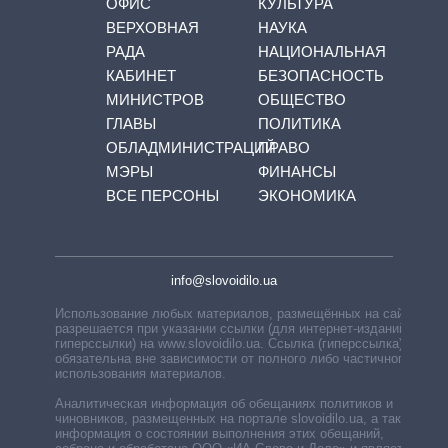
ОФИС
КУЛЬТУРА
ВЕРХОВНАЯ
НАУКА
РАДА
НАЦИОНАЛЬНАЯ
КАБИНЕТ
БЕЗОПАСНОСТЬ
МИНИСТРОВ
ОБЩЕСТВО
ГЛАВЫ
ПОЛИТИКА
ОБЛАДМИНИСТРАЦИЙ
ПРАВО
МЭРЫ
ФИНАНСЫ
ВСЕ ПЕРСОНЫ
ЭКОНОМИКА
info@slovoidilo.ua
Использование любых материалов, размещённых на сайте,
разрешается при указании ссылки (для интернет-изданий —
гиперссылки) на www.slovoidilo.ua. Ссылка (гиперссылка)
обязательна вне зависимости от полного либо частичного
использования материалов.
Аналитическая информация об обещаниях политиков и
чиновников, размещенных на портале slovoidilo.ua, а также
информация о состоянии выполнения этих обещаний,