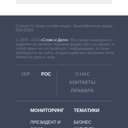
Субъект в сфере онлайн-медиа. Идентификатор медиа –
R40-05063
© 2009—2026
«Слово и Дело»
.
Все права защищены и
охраняются законом. Администрация сайта оставляет за
собой право не соглашаться с информацией, которая
публикуется на сайте, владельцами или авторами которой
являются третьи лица.
УКР
РОС
О НАС
КОНТАКТЫ
ПРАВИЛА
МОНИТОРИНГ
ТЕМАТИКИ
ПРЕЗИДЕНТ И
БИЗНЕС