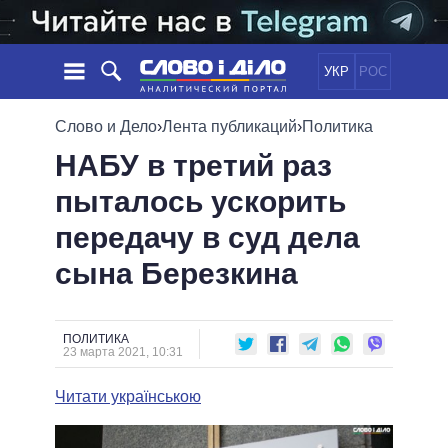
УКР
РОС
НОВОСТИ
Слово и Дело
›
Лента публикаций
›
Политика
НАБУ в третий раз
ОБЕЩАНИЯ
ЛЕНТА
ПОЛИТИКА
пыталось ускорить
СОБЫТИЯ
ЭКОНОМИКА
ПОЛИТИКИ
передачу в суд дела
СТАТЬИ
ОБЩЕСТВО
ИНФОГРАФИКА
МНЕНИЯ
МИР
ВСЕ ПОЛИТИКИ
сына Березкина
ОБЗОРЫ
ПРЕЗИДЕНТ И ОФИС
ВИДЕО
ДАЙДЖЕСТЫ
ВЕРХОВНАЯ РАДА
ПОЛИТИКА
ПОДДЕРЖАТЬ
КАБИНЕТ МИНИСТРОВ
23 марта 2021, 10:31
ГЛАВЫ ОБЛАДМИНИСТРАЦИЙ
СРАВНЕНИЕ ПОЛИТИКОВ
Читати українською
МЭРЫ
ВСЕ ПЕРСОНЫ