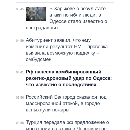
В Харькове в результате
08:45
атаки погибли люди, в
Одессе стало известно о
пострадавших
Абитуриент заявил, что ему
04:59
изменили результат НМТ: проверка
выявила возможную подделку –
омбудсмен
Рф нанесла комбинированный
04:41
ракетно-дроновый удар по Одессе:
что известно о последствиях
Российский Белгород оказался под
03:56
массированной атакой, в городе
вспыхнули пожары
Турция передала рф предложение о
02:58
моратории на атаки в Черном море