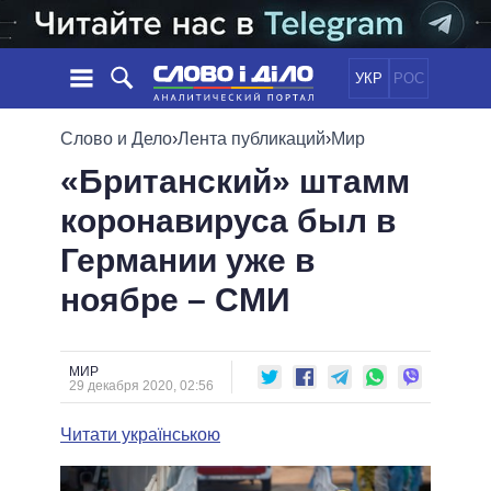
УКР
РОС
НОВОСТИ
Слово и Дело
›
Лента публикаций
›
Мир
«Британский» штамм
ОБЕЩАНИЯ
ЛЕНТА
ПОЛИТИКА
коронавируса был в
СОБЫТИЯ
ЭКОНОМИКА
ПОЛИТИКИ
Германии уже в
СТАТЬИ
ОБЩЕСТВО
ИНФОГРАФИКА
МНЕНИЯ
МИР
ВСЕ ПОЛИТИКИ
ноябре – СМИ
ОБЗОРЫ
ПРЕЗИДЕНТ И ОФИС
ВИДЕО
ДАЙДЖЕСТЫ
ВЕРХОВНАЯ РАДА
МИР
ПОДДЕРЖАТЬ
КАБИНЕТ МИНИСТРОВ
29 декабря 2020, 02:56
ГЛАВЫ ОБЛАДМИНИСТРАЦИЙ
СРАВНЕНИЕ ПОЛИТИКОВ
Читати українською
МЭРЫ
ВСЕ ПЕРСОНЫ