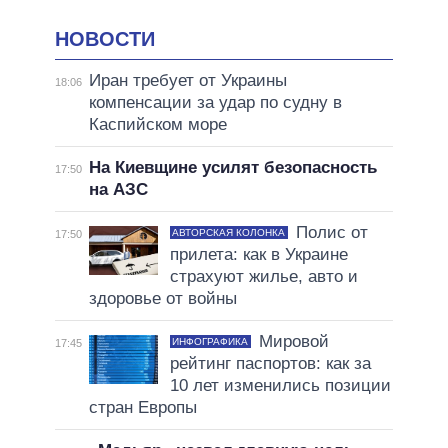
НОВОСТИ
Иран требует от Украины
18:06
компенсации за удар по судну в
Каспийском море
На Киевщине усилят безопасность
17:50
на АЗС
Полис от
АВТОРСКАЯ КОЛОНКА
17:50
прилета: как в Украине
страхуют жилье, авто и
здоровье от войны
Мировой
ИНФОГРАФИКА
17:45
рейтинг паспортов: как за
10 лет изменились позиции
стран Европы