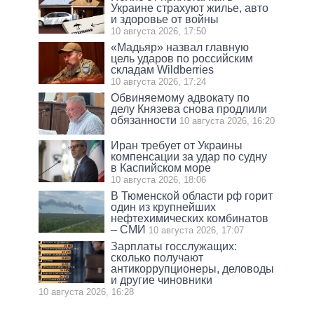
Украине страхуют жилье, авто
и здоровье от войны
10 августа 2026, 17:50
«Мадьяр» назвал главную
цель ударов по российским
складам Wildberries
10 августа 2026, 17:24
Обвиняемому адвокату по
делу Князева снова продлили
обязанности
10 августа 2026, 16:20
Иран требует от Украины
компенсации за удар по судну
в Каспийском море
10 августа 2026, 18:06
В Тюменской области рф горит
один из крупнейших
нефтехимических комбинатов
– СМИ
10 августа 2026, 17:07
Зарплаты госслужащих:
сколько получают
антикоррупционеры, деловоды
и другие чиновники
10 августа 2026, 16:28