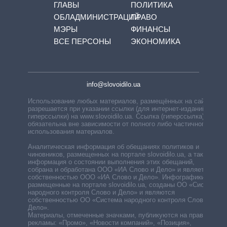
ГЛАВЫ
ПОЛИТИКА
ОБЛАДМИНИСТРАЦИЙ
ПРАВО
МЭРЫ
ФИНАНСЫ
ВСЕ ПЕРСОНЫ
ЭКОНОМИКА
info@slovoidilo.ua
Использование любых материалов, размещённых на сайте,
разрешается при указании ссылки (для интернет-изданий —
гиперссылки) на www.slovoidilo.ua. Ссылка (гиперссылка)
обязательна вне зависимости от полного либо частичного
использования материалов.
Аналитическая информация об обещаниях политиков и
чиновников, размещенных на портале slovoidilo.ua, а также
информация о состоянии выполнения этих обещаний,
собрана и обработана ООО «ИА Слово и Дело» и является
собственностью ООО «ИА Слово и Дело». Инфографики,
размещенные на портале slovoidilo.ua, созданы ОО «Система
народного контроля Слово и Дело» и являются
собственностью ОО «Система народного контроля Слово и
Дело».
Материалы, отмеченные значками, публикуются на правах
рекламы: «Промо», «Новости компаний», «Позиция»,