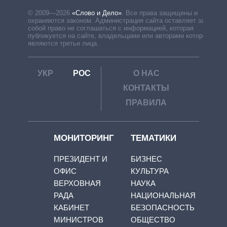
© 2009—2026
«Слово и Дело»
.
Все права защищены и
охраняются законом. Администрация сайта оставляет за
собой право не соглашаться с информацией, которая
публикуется на сайте, владельцами или авторами которой
являются третьи лица.
УКР
РОС
О НАС
КОНТАКТЫ
ПРАВИЛА
МОНИТОРИНГ
ТЕМАТИКИ
ПРЕЗИДЕНТ И
БИЗНЕС
ОФИС
КУЛЬТУРА
ВЕРХОВНАЯ
НАУКА
РАДА
НАЦИОНАЛЬНАЯ
КАБИНЕТ
БЕЗОПАСНОСТЬ
МИНИСТРОВ
ОБЩЕСТВО