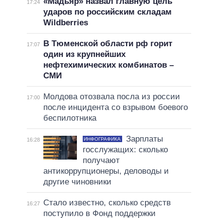
«Мадьяр» назвал главную цель
17:24
ударов по российским складам
Wildberries
В Тюменской области рф горит
17:07
один из крупнейших
нефтехимических комбинатов –
СМИ
Молдова отозвала посла из россии
17:00
после инцидента со взрывом боевого
беспилотника
Зарплаты
ИНФОГРАФИКА
16:28
госслужащих: сколько
получают
антикоррупционеры, деловоды и
другие чиновники
Стало известно, сколько средств
16:27
поступило в Фонд поддержки