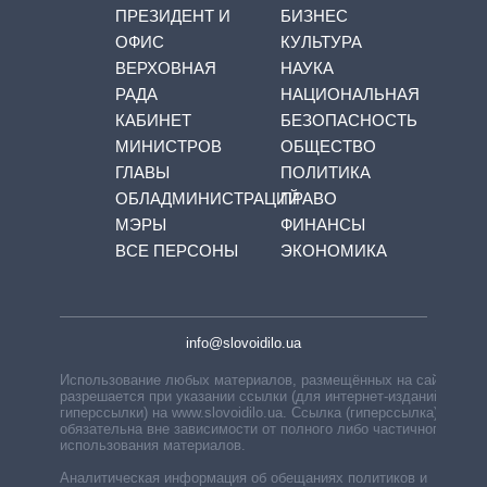
ПРЕЗИДЕНТ И
БИЗНЕС
ОФИС
КУЛЬТУРА
ВЕРХОВНАЯ
НАУКА
РАДА
НАЦИОНАЛЬНАЯ
КАБИНЕТ
БЕЗОПАСНОСТЬ
МИНИСТРОВ
ОБЩЕСТВО
ГЛАВЫ
ПОЛИТИКА
ОБЛАДМИНИСТРАЦИЙ
ПРАВО
МЭРЫ
ФИНАНСЫ
ВСЕ ПЕРСОНЫ
ЭКОНОМИКА
info@slovoidilo.ua
Использование любых материалов, размещённых на сайте,
разрешается при указании ссылки (для интернет-изданий —
гиперссылки) на www.slovoidilo.ua. Ссылка (гиперссылка)
обязательна вне зависимости от полного либо частичного
использования материалов.
Аналитическая информация об обещаниях политиков и