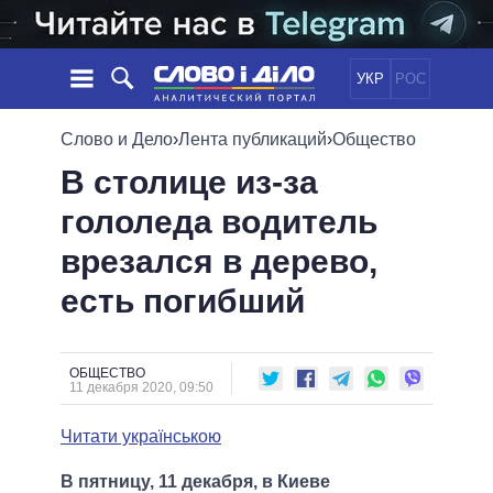
УКР
РОС
НОВОСТИ
Слово и Дело
›
Лента публикаций
›
Общество
В столице из-за
ОБЕЩАНИЯ
ЛЕНТА
ПОЛИТИКА
гололеда водитель
СОБЫТИЯ
ЭКОНОМИКА
ПОЛИТИКИ
врезался в дерево,
СТАТЬИ
ОБЩЕСТВО
ИНФОГРАФИКА
МНЕНИЯ
МИР
ВСЕ ПОЛИТИКИ
есть погибший
ОБЗОРЫ
ПРЕЗИДЕНТ И ОФИС
ВИДЕО
ДАЙДЖЕСТЫ
ВЕРХОВНАЯ РАДА
ОБЩЕСТВО
ПОДДЕРЖАТЬ
КАБИНЕТ МИНИСТРОВ
11 декабря 2020, 09:50
ГЛАВЫ ОБЛАДМИНИСТРАЦИЙ
СРАВНЕНИЕ ПОЛИТИКОВ
Читати українською
МЭРЫ
ВСЕ ПЕРСОНЫ
В пятницу, 11 декабря, в Киеве