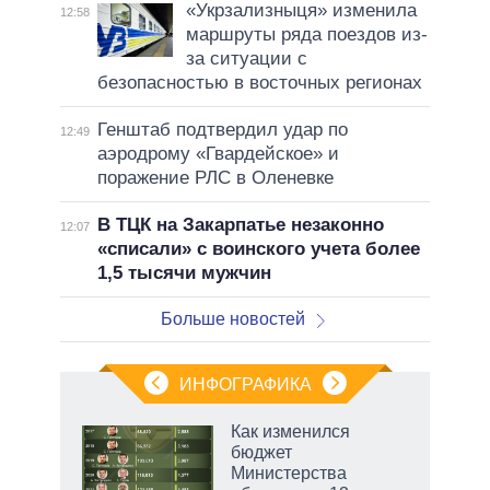
«Укрзализныця» изменила
12:58
маршруты ряда поездов из-
за ситуации с
безопасностью в восточных регионах
Генштаб подтвердил удар по
12:49
аэродрому «Гвардейское» и
поражение РЛС в Оленевке
В ТЦК на Закарпатье незаконно
12:07
«списали» с воинского учета более
1,5 тысячи мужчин
Больше новостей
ИНФОГРАФИКА
 5
Как изменился
го
бюджет
сть
Министерства