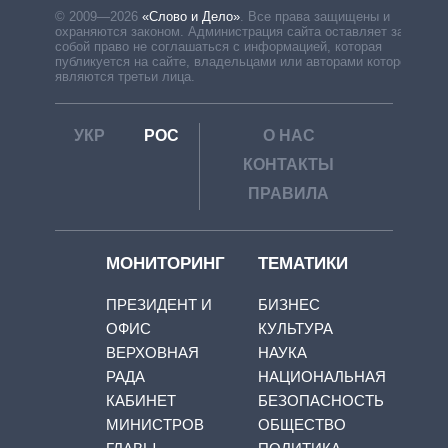
© 2009—2026
«Слово и Дело»
.
Все права защищены и
охраняются законом. Администрация сайта оставляет за
собой право не соглашаться с информацией, которая
публикуется на сайте, владельцами или авторами которой
являются третьи лица.
УКР
РОС
О НАС
КОНТАКТЫ
ПРАВИЛА
МОНИТОРИНГ
ТЕМАТИКИ
ПРЕЗИДЕНТ И
БИЗНЕС
ОФИС
КУЛЬТУРА
ВЕРХОВНАЯ
НАУКА
РАДА
НАЦИОНАЛЬНАЯ
КАБИНЕТ
БЕЗОПАСНОСТЬ
МИНИСТРОВ
ОБЩЕСТВО