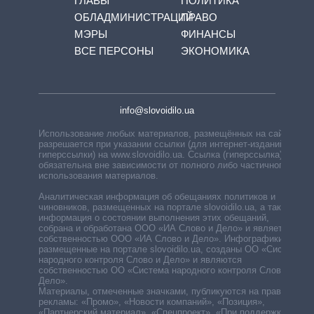
ГЛАВЫ
ПОЛИТИКА
ОБЛАДМИНИСТРАЦИЙ
ПРАВО
МЭРЫ
ФИНАНСЫ
ВСЕ ПЕРСОНЫ
ЭКОНОМИКА
info@slovoidilo.ua
Использование любых материалов, размещённых на сайте,
разрешается при указании ссылки (для интернет-изданий —
гиперссылки) на www.slovoidilo.ua. Ссылка (гиперссылка)
обязательна вне зависимости от полного либо частичного
использования материалов.
Аналитическая информация об обещаниях политиков и
чиновников, размещенных на портале slovoidilo.ua, а также
информация о состоянии выполнения этих обещаний,
собрана и обработана ООО «ИА Слово и Дело» и является
собственностью ООО «ИА Слово и Дело». Инфографики,
размещенные на портале slovoidilo.ua, созданы ОО «Система
народного контроля Слово и Дело» и являются
собственностью ОО «Система народного контроля Слово и
Дело».
Материалы, отмеченные значками, публикуются на правах
рекламы: «Промо», «Новости компаний», «Позиция»,
«Партнерский материал», «Спецпроект», «При поддержке».