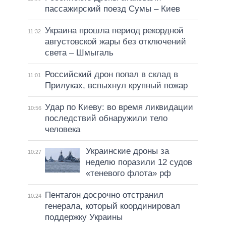
пассажирский поезд Сумы – Киев
Украина прошла период рекордной
11:32
августовской жары без отключений
света – Шмыгаль
Российский дрон попал в склад в
11:01
Прилуках, вспыхнул крупный пожар
Удар по Киеву: во время ликвидации
10:56
последствий обнаружили тело
человека
Украинские дроны за
10:27
неделю поразили 12 судов
«теневого флота» рф
Пентагон досрочно отстранил
10:24
генерала, который координировал
поддержку Украины