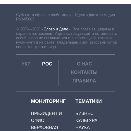
Субъект в сфере онлайн-медиа. Идентификатор медиа –
R40-05063
© 2009—2026
«Слово и Дело»
.
Все права защищены и
охраняются законом. Администрация сайта оставляет за
собой право не соглашаться с информацией, которая
публикуется на сайте, владельцами или авторами которой
являются третьи лица.
УКР
РОС
О НАС
КОНТАКТЫ
ПРАВИЛА
МОНИТОРИНГ
ТЕМАТИКИ
ПРЕЗИДЕНТ И
БИЗНЕС
ОФИС
КУЛЬТУРА
ВЕРХОВНАЯ
НАУКА