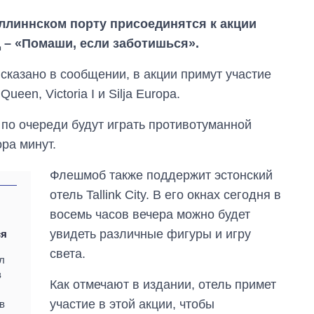
Таллиннском порту присоединятся к акции
 – «Помаши, если заботишься».
 сказано в сообщении, в акции примут участие
ueen, Victoria I и Silja Europa.
 по очереди будут играть противотуманной
ра минут.
Флешмоб также поддержит эстонский
отель Tallink City. В его окнах сегодня в
восемь часов вечера можно будет
:
Восемь
увидеть различные фигуры и игру
ся
массированных
ударов по Украине
света.
л
за лето: Киев и
в
область стали
Как отмечают в издании, отель примет
главной целью рф
участие в этой акции, чтобы
в