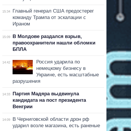
Главный генерал США предостерег
15:34
команду Трампа от эскалации с
Ираном
В Молдове раздался взрыв,
15:09
правоохранители нашли обломки
БПЛА
Россия ударила по
14:42
немецкому бизнесу в
Украине, есть масштабные
разрушения
Партия Мадяра выдвинула
14:33
кандидата на пост президента
Венгрии
В Черниговской области дрон рф
14:09
ударил возле магазина, есть раненые