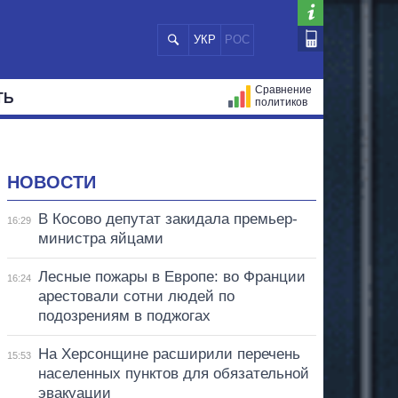
УКР
РОС
Сравнение
ТЬ
политиков
СТРАЦИЙ
МЭРЫ
ВСЕ ПЕРСОНЫ
НОВОСТИ
В Косово депутат закидала премьер-
16:29
министра яйцами
Лесные пожары в Европе: во Франции
16:24
арестовали сотни людей по
подозрениям в поджогах
На Херсонщине расширили перечень
15:53
населенных пунктов для обязательной
эвакуации