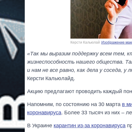
Керсти Кальюлай
Изображение макс
«Так мы выразим поддержку всем тем, кт
жизнеспособность нашего общества. Так
и нам не все равно, как дела у соседа, у
Керсти Кальюлайд.
Акцию предлагают проводить каждый поне
Напомним, по состоянию на 30 марта
в м
коронавируса
. Более 33 тысяч из них – л
В Украине
карантин из-за коронавируса
пр