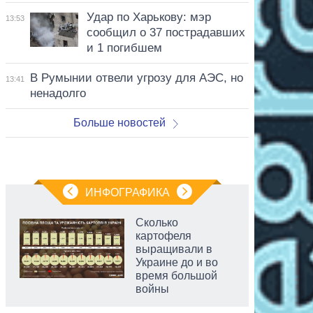
Удар по Харькову: мэр
13:53
сообщил о 37 пострадавших
и 1 погибшем
В Румынии отвели угрозу для АЭС, но
13:41
ненадолго
Больше новостей
ИНФОГРАФИКА
Сколько
картофеля
выращивали в
Украине до и во
время большой
войны
аспирант