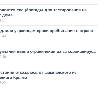
оявятся спецбригады для тестирования на
с дома
1:14
одлила украинцам сроки пребывания в стране
5:43
умыния ввели ограничения из-за коронавируса
0:40
стонии отказалась от шампанского из
анного Крыма
5:29