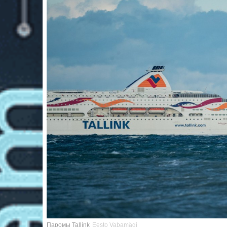
Паромы Tallink
Eesto Vabamägi