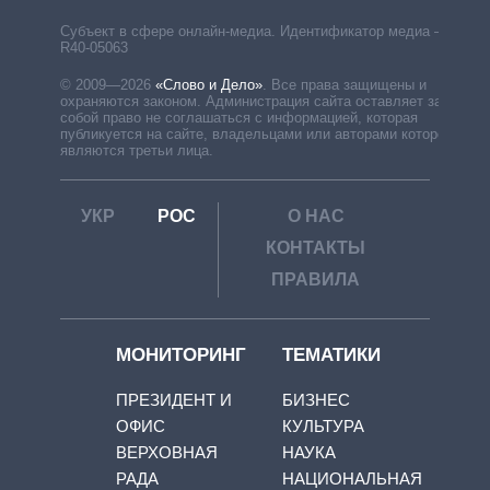
Субъект в сфере онлайн-медиа. Идентификатор медиа –
R40-05063
© 2009—2026
«Слово и Дело»
.
Все права защищены и
охраняются законом. Администрация сайта оставляет за
собой право не соглашаться с информацией, которая
публикуется на сайте, владельцами или авторами которой
являются третьи лица.
УКР
РОС
О НАС
КОНТАКТЫ
ПРАВИЛА
МОНИТОРИНГ
ТЕМАТИКИ
ПРЕЗИДЕНТ И
БИЗНЕС
ОФИС
КУЛЬТУРА
ВЕРХОВНАЯ
НАУКА
РАДА
НАЦИОНАЛЬНАЯ