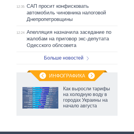
САП просит конфисковать
12:35
автомобиль чиновника налоговой
Днепропетровщины
Апелляция назначила заседание по
12:24
жалобам на приговор экс-депутата
Одесского облсовета
Больше новостей
ИНФОГРАФИКА
еля
Как выросли тарифы
на холодную воду в
городах Украины на
начало августа