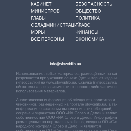
КАБИНЕТ
БЕЗОПАСНОСТЬ
МИНИСТРОВ
ОБЩЕСТВО
ГЛАВЫ
ПОЛИТИКА
ОБЛАДМИНИСТРАЦИЙ
ПРАВО
МЭРЫ
ФИНАНСЫ
ВСЕ ПЕРСОНЫ
ЭКОНОМИКА
info@slovoidilo.ua
Использование любых материалов, размещённых на сайте,
разрешается при указании ссылки (для интернет-изданий —
гиперссылки) на www.slovoidilo.ua. Ссылка (гиперссылка)
обязательна вне зависимости от полного либо частичного
использования материалов.
Аналитическая информация об обещаниях политиков и
чиновников, размещенных на портале slovoidilo.ua, а также
информация о состоянии выполнения этих обещаний,
собрана и обработана ООО «ИА Слово и Дело» и является
собственностью ООО «ИА Слово и Дело». Инфографики,
размещенные на портале slovoidilo.ua, созданы ОО «Система
народного контроля Слово и Дело» и являются
собственностью ОО «Система народного контроля Слово и