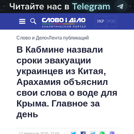
УКР
РОС
НОВОСТИ
Слово и Дело
›
Лента публикаций
В Кабмине назвали
ОБЕЩАНИЯ
ЛЕНТА
ПОЛИТИКА
сроки эвакуации
СОБЫТИЯ
ЭКОНОМИКА
ПОЛИТИКИ
украинцев из Китая,
СТАТЬИ
ОБЩЕСТВО
ИНФОГРАФИКА
МНЕНИЯ
МИР
ВСЕ ПОЛИТИКИ
Арахамия объяснил
ОБЗОРЫ
ПРЕЗИДЕНТ И ОФИС
свои слова о воде для
ВИДЕО
ДАЙДЖЕСТЫ
ВЕРХОВНАЯ РАДА
Крыма. Главное за
ПОДДЕРЖАТЬ
КАБИНЕТ МИНИСТРОВ
день
ГЛАВЫ ОБЛАДМИНИСТРАЦИЙ
СРАВНЕНИЕ ПОЛИТИКОВ
МЭРЫ
ВСЕ ПЕРСОНЫ
12 февраля 2020, 22:04