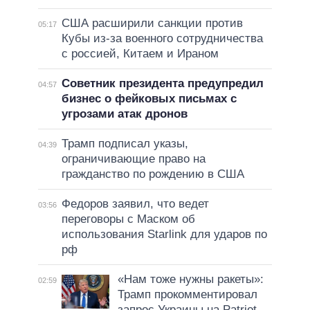
США расширили санкции против
05:17
Кубы из-за военного сотрудничества
с россией, Китаем и Ираном
Советник президента предупредил
04:57
бизнес о фейковых письмах с
угрозами атак дронов
Трамп подписал указы,
04:39
ограничивающие право на
гражданство по рождению в США
Федоров заявил, что ведет
03:56
переговоры с Маском об
использования Starlink для ударов по
рф
«Нам тоже нужны ракеты»:
02:59
Трамп прокомментировал
запрос Украины на Patriot