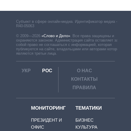
Субъект в сфере онлайн-медиа. Идентификатор медиа –
R40-05063
© 2009—2026
«Слово и Дело»
.
Все права защищены и
охраняются законом. Администрация сайта оставляет за
собой право не соглашаться с информацией, которая
публикуется на сайте, владельцами или авторами которой
являются третьи лица.
УКР
РОС
О НАС
КОНТАКТЫ
ПРАВИЛА
МОНИТОРИНГ
ТЕМАТИКИ
ПРЕЗИДЕНТ И
БИЗНЕС
ОФИС
КУЛЬТУРА