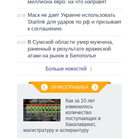
миллиона евро: на что направят
Маск не дает Украине использовать
17:34
Starlink для ударов по рф и призывает
к соглашению
В Сумской области умер мужчина,
17:27
раненный в результате вражеской
атаки на рынок в Белополье
Больше новостей
ИНФОГРАФИКА
 как
Как за 10 лет
чипы
изменилось
ды и
количество
т на
поступающих в
бакалавриат,
магистратуру и аспирантуру