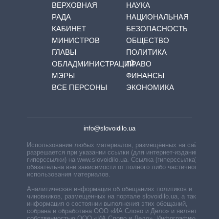
ВЕРХОВНАЯ
НАУКА
РАДА
НАЦИОНАЛЬНАЯ
КАБИНЕТ
БЕЗОПАСНОСТЬ
МИНИСТРОВ
ОБЩЕСТВО
ГЛАВЫ
ПОЛИТИКА
ОБЛАДМИНИСТРАЦИЙ
ПРАВО
МЭРЫ
ФИНАНСЫ
ВСЕ ПЕРСОНЫ
ЭКОНОМИКА
info@slovoidilo.ua
Использование любых материалов, размещённых на сайте,
разрешается при указании ссылки (для интернет-изданий —
гиперссылки) на www.slovoidilo.ua. Ссылка (гиперссылка)
обязательна вне зависимости от полного либо частичного
использования материалов.
Аналитическая информация об обещаниях политиков и
чиновников, размещенных на портале slovoidilo.ua, а также
информация о состоянии выполнения этих обещаний,
собрана и обработана ООО «ИА Слово и Дело» и является
собственностью ООО «ИА Слово и Дело». Инфографики,