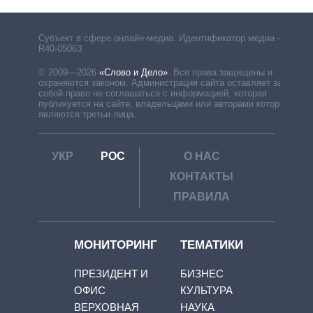
Субъект в сфере онлайн-медиа. Идентификатор медиа –
R40-05063
© 2009—2026
«Слово и Дело»
.
Все права защищены и
охраняются законом. Администрация сайта оставляет за
собой право не соглашаться с информацией, которая
публикуется на сайте, владельцами или авторами которой
являются третьи лица.
УКР
РОС
О НАС
КОНТАКТЫ
ПРАВИЛА
МОНИТОРИНГ
ТЕМАТИКИ
ПРЕЗИДЕНТ И
БИЗНЕС
ОФИС
КУЛЬТУРА
ВЕРХОВНАЯ
НАУКА