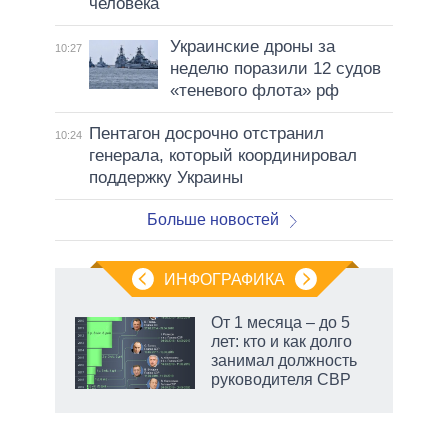
человека
Украинские дроны за
10:27
неделю поразили 12 судов
«теневого флота» рф
Пентагон досрочно отстранил
10:24
генерала, который координировал
поддержку Украины
Больше новостей
ИНФОГРАФИКА
От 1 месяца – до 5
лет: кто и как долго
не за
занимал должность
асть
руководителя СВР
елью
маги