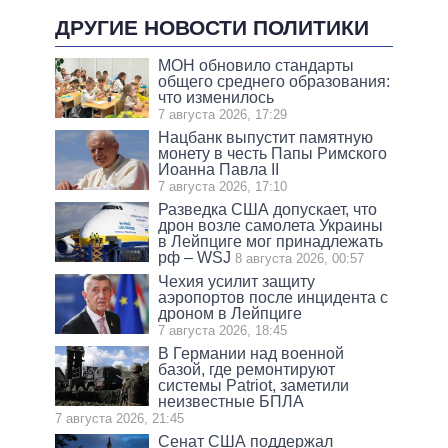
ДРУГИЕ НОВОСТИ ПОЛИТИКИ
МОН обновило стандарты
общего среднего образования:
что изменилось
7 августа 2026, 17:29
Нацбанк выпустит памятную
монету в честь Папы Римского
Иоанна Павла II
7 августа 2026, 17:10
Разведка США допускает, что
дрон возле самолета Украины
в Лейпциге мог принадлежать
рф – WSJ
8 августа 2026, 00:57
Чехия усилит защиту
аэропортов после инцидента с
дроном в Лейпциге
7 августа 2026, 18:45
В Германии над военной
базой, где ремонтируют
системы Patriot, заметили
неизвестные БПЛА
7 августа 2026, 21:45
Сенат США поддержал