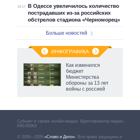
В Одессе увеличилось количество
19:17
пострадавших из-за российских
обстрелов стадиона «Черноморец»
Больше новостей
ИНФОГРАФИКА
Как изменился
бюджет
не за
Министерства
асть
обороны за 13 лет
елью
войны с россией
Субъект в сфере онлайн-медиа. Идентификатор медиа –
R40-05063
© 2009—2026
«Слово и Дело»
.
Все права защищены и