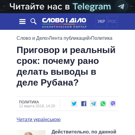
УКР
РОС
НОВОСТИ
Слово и Дело
›
Лента публикаций
›
Политика
Приговор и реальный
ОБЕЩАНИЯ
ЛЕНТА
ПОЛИТИКА
срок: почему рано
СОБЫТИЯ
ЭКОНОМИКА
ПОЛИТИКИ
делать выводы в
СТАТЬИ
ОБЩЕСТВО
ИНФОГРАФИКА
МНЕНИЯ
МИР
ВСЕ ПОЛИТИКИ
деле Рубана?
ОБЗОРЫ
ПРЕЗИДЕНТ И ОФИС
ВИДЕО
ДАЙДЖЕСТЫ
ВЕРХОВНАЯ РАДА
ПОЛИТИКА
ПОДДЕРЖАТЬ
КАБИНЕТ МИНИСТРОВ
12 марта 2018, 14:20
ГЛАВЫ ОБЛАДМИНИСТРАЦИЙ
СРАВНЕНИЕ ПОЛИТИКОВ
Читати українською
МЭРЫ
ВСЕ ПЕРСОНЫ
Действительно, по данной