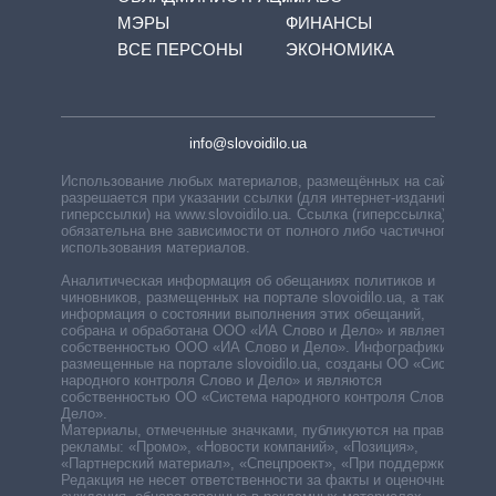
МЭРЫ
ФИНАНСЫ
ВСЕ ПЕРСОНЫ
ЭКОНОМИКА
info@slovoidilo.ua
Использование любых материалов, размещённых на сайте,
разрешается при указании ссылки (для интернет-изданий —
гиперссылки) на www.slovoidilo.ua. Ссылка (гиперссылка)
обязательна вне зависимости от полного либо частичного
использования материалов.
Аналитическая информация об обещаниях политиков и
чиновников, размещенных на портале slovoidilo.ua, а также
информация о состоянии выполнения этих обещаний,
собрана и обработана ООО «ИА Слово и Дело» и является
собственностью ООО «ИА Слово и Дело». Инфографики,
размещенные на портале slovoidilo.ua, созданы ОО «Система
народного контроля Слово и Дело» и являются
собственностью ОО «Система народного контроля Слово и
Дело».
Материалы, отмеченные значками, публикуются на правах
рекламы: «Промо», «Новости компаний», «Позиция»,
«Партнерский материал», «Спецпроект», «При поддержке».
Редакция не несет ответственности за факты и оценочные