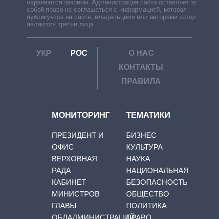
охраняются законом. Администрация сайта оставляет за
собой право не соглашаться с информацией, которая
публикуется на сайте, владельцами или авторами которой
являются третьи лица.
УКР
РОС
О НАС
КОНТАКТЫ
ПРАВИЛА
МОНИТОРИНГ
ТЕМАТИКИ
ПРЕЗИДЕНТ И
БИЗНЕС
ОФИС
КУЛЬТУРА
ВЕРХОВНАЯ
НАУКА
РАДА
НАЦИОНАЛЬНАЯ
КАБИНЕТ
БЕЗОПАСНОСТЬ
МИНИСТРОВ
ОБЩЕСТВО
ГЛАВЫ
ПОЛИТИКА
ОБЛАДМИНИСТРАЦИЙ
ПРАВО