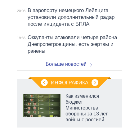
В аэропорту немецкого Лейпцига
20:08
установили дополнительный радар
после инцидента с БПЛА
Оккупанты атаковали четыре района
19:36
Днепропетровщины, есть жертвы и
ранены
Больше новостей
ИНФОГРАФИКА
Как изменился
бюджет
не за
Министерства
асть
обороны за 13 лет
елью
войны с россией