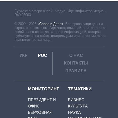
Субъект в сфере онлайн-медиа. Идентификатор медиа –
R40-05063
© 2009—2026
«Слово и Дело»
.
Все права защищены и
охраняются законом. Администрация сайта оставляет за
собой право не соглашаться с информацией, которая
публикуется на сайте, владельцами или авторами которой
являются третьи лица.
УКР
РОС
О НАС
КОНТАКТЫ
ПРАВИЛА
МОНИТОРИНГ
ТЕМАТИКИ
ПРЕЗИДЕНТ И
БИЗНЕС
ОФИС
КУЛЬТУРА
ВЕРХОВНАЯ
НАУКА