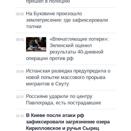
пришел в полицию
На Буковине произошло
00:55
землетрясение: где зафиксировали
толчки
«Впечатляющие потери»:
00:41
Зеленский оценил
результаты 40-дневной
операции против рф
Испанская разведка предупредила о
23:55
новой попытке массового прорыва
мигрантов в Сеуту
Россияне ударили по центру
21:57
Павлограда, есть пострадавшие
В Киеве после атаки рф
21:12
зафиксировали загрязнение озера
Кирилловское и ручья Сырец