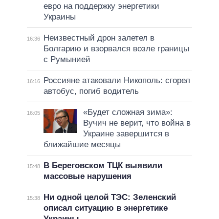
евро на поддержку энергетики
Украины
Неизвестный дрон залетел в
16:36
Болгарию и взорвался возле границы
с Румынией
Россияне атаковали Никополь: сгорел
16:16
автобус, погиб водитель
«Будет сложная зима»:
16:05
Вучич не верит, что война в
Украине завершится в
ближайшие месяцы
В Береговском ТЦК выявили
15:48
массовые нарушения
Ни одной целой ТЭС: Зеленский
15:38
описал ситуацию в энергетике
Украины