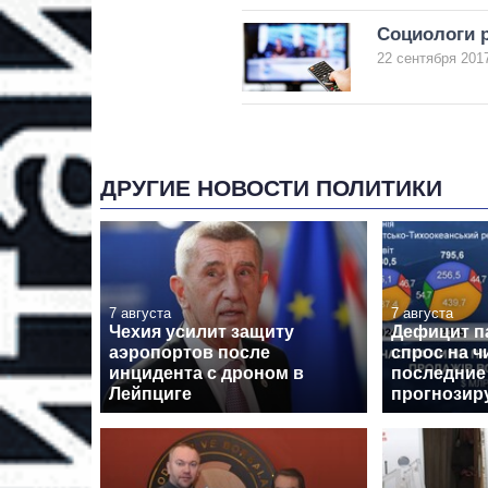
Социологи 
22 сентября 2017
ДРУГИЕ НОВОСТИ ПОЛИТИКИ
7 августа
7 августа
Чехия усилит защиту
Дефицит п
аэропортов после
спрос на ч
инцидента с дроном в
последние 
Лейпциге
прогнозиру