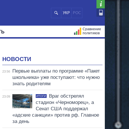
УКР
РОС
Сравнение
ТЬ
политиков
СТРАЦИЙ
МЭРЫ
ВСЕ ПЕРСОНЫ
НОВОСТИ
Первые выплаты по программе «Пакет
23:56
школьника» уже поступают: что нужно
знать родителям
Враг обстрелял
ИТОГИ
23:09
стадион «Черноморец», а
Сенат США поддержал
«адские санкции» против рф. Главное
за день