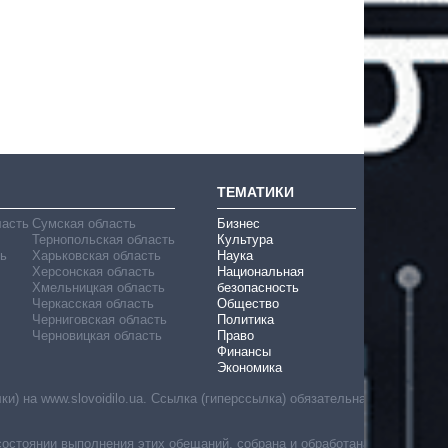
ТЕМАТИКИ
ласть
Сумская область
Бизнес
Тернопольская область
Культура
ь
Харьковская область
Наука
Херсонская область
Национальная
Хмельницкая область
безопасность
Черкасская область
Общество
Черниговская область
Политика
Черновицкая область
Право
Финансы
Экономика
) на www.slovoidilo.ua. Ссылка (гиперссылка) обязательна
состоянии выполнения этих обещаний, собрана и обработана