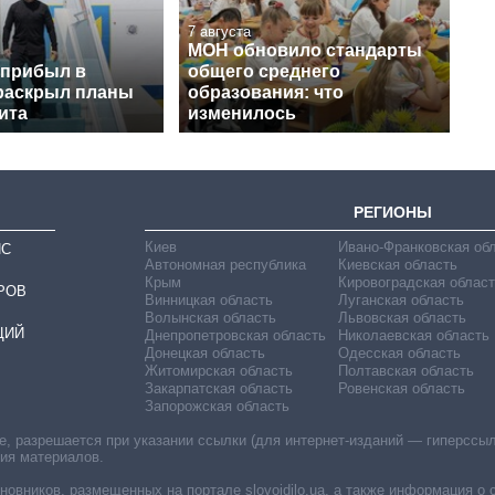
7 августа
МОН обновило стандарты
 прибыл в
общего среднего
раскрыл планы
образования: что
ита
изменилось
РЕГИОНЫ
Киев
Ивано-Франковская об
ИС
Автономная республика
Киевская область
Крым
Кировоградская област
РОВ
Винницкая область
Луганская область
Волынская область
Львовская область
ЦИЙ
Днепропетровская область
Николаевская область
Донецкая область
Одесская область
Житомирская область
Полтавская область
Закарпатская область
Ровенская область
Запорожская область
 разрешается при указании ссылки (для интернет-изданий — гиперссылки
ния материалов.
овников, размещенных на портале slovoidilo.ua, а также информация о 