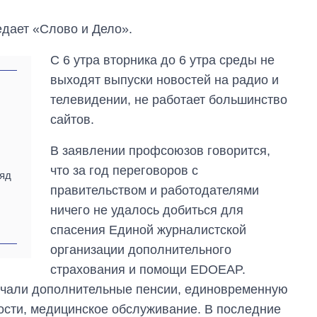
дает «Слово и Дело».
С 6 утра вторника до 6 утра среды не
выходят выпуски новостей на радио и
телевидении, не работает большинство
сайтов.
В заявлении профсоюзов говорится,
что за год переговоров с
ряд
правительством и работодателями
ничего не удалось добиться для
Как изменился
спасения Единой журналистской
бюджет
организации дополнительного
Министерства
обороны за 13 лет
страхования и помощи EDOEAP.
войны с россией
учали дополнительные пенсии, единовременную
сти, медицинское обслуживание. В последние