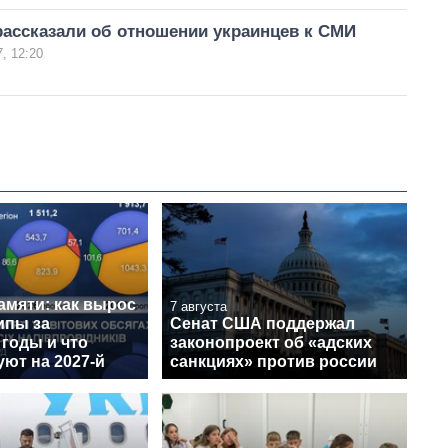
рассказали об отношении украинцев к СМИ
, 12:20
амяти: как вырос
7 августа
ипы за
Сенат США поддержал
годы и что
законопроект об «адских
ют на 2027-й
санкциях» против россии