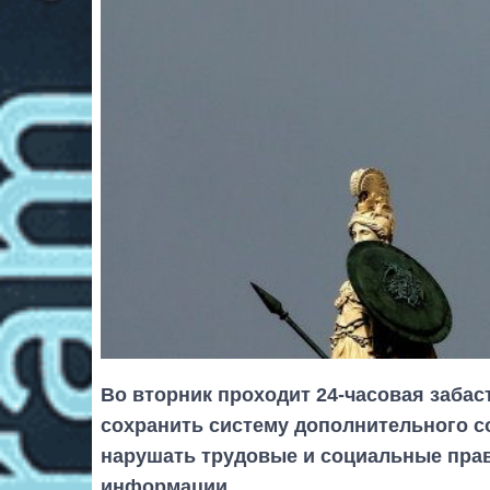
Во вторник проходит 24-часовая забас
сохранить систему дополнительного с
нарушать трудовые и социальные прав
информации.