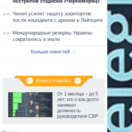
обстрелов стадиона «Черноморец»
Чехия усилит защиту аэропортов
18:45
после инцидента с дроном в Лейпциге
Международные резервы Украины
18:09
сократились в июле
Больше новостей
ИНФОГРАФИКА
От 1 месяца – до 5
лет: кто и как долго
занимал
должность
руководителя СВР