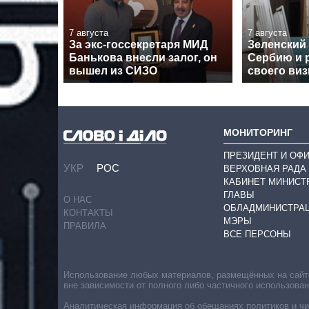
7 августа
7 августа
За экс-госсекретаря МИД
Зеленский
Банькова внесли залог, он
Сербию и 
вышел из СИЗО
своего виз
МОНИТОРИНГ
ПРЕЗИДЕНТ И ОФ
УКР
РОС
ВЕРХОВНАЯ РАДА
КАБИНЕТ МИНИСТ
ГЛАВЫ
О НАС
ОБЛАДМИНИСТРА
КОНТАКТЫ
МЭРЫ
ПРАВИЛА
ВСЕ ПЕРСОНЫ
Использование любых материалов, размещённых на сайте,
вне зависимости от полного либо частичного использова
Аналитическая информация об обещаниях политиков и чин