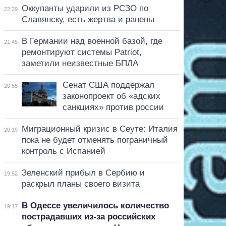
Оккупанты ударили из РСЗО по
22:29
Славянску, есть жертва и ранены
В Германии над военной базой, где
21:45
ремонтируют системы Patriot,
заметили неизвестные БПЛА
Сенат США поддержал
20:55
законопроект об «адских
санкциях» против россии
Миграционный кризис в Сеуте: Италия
20:19
пока не будет отменять пограничный
контроль с Испанией
Зеленский прибыл в Сербию и
19:52
раскрыл планы своего визита
В Одессе увеличилось количество
19:17
пострадавших из-за российских