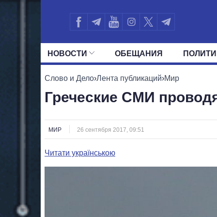
НОВОСТИ
ОБЕЩАНИЯ
ПОЛИТИ
ВСЕ ПОЛИТИКИ
ПРЕЗИДЕНТ И ОФ
Слово и Дело
›
Лента публикаций
›
Мир
Греческие СМИ провод
МИР
26 сентября 2017, 09:51
Читати українською