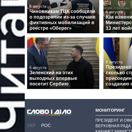
6 августа
Чиновникам ТЦК сообщили
6 августа
о подозрении из-за случаев
Как измен
фиктивных мобилизаций в
Министерс
реестре «Оберег»
13 лет вой
6 августа
Президент 
6 августа
Зеленский на этих
сколько ст
выходных впервые
присоедин
посетит Сербию
созданию 
МОНИТОРИНГ
ПРЕЗИДЕНТ И ОФ
УКР
РОС
ВЕРХОВНАЯ РАДА
КАБИНЕТ МИНИСТ