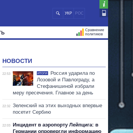
УКР
РОС
Сравнение
ТЬ
политиков
СТРАЦИЙ
МЭРЫ
ВСЕ ПЕРСОНЫ
НОВОСТИ
Россия ударила по
ИТОГИ
22:53
Лозовой и Павлограду, а
Стефанишиной избрали
меру пресечения. Главное за день
Зеленский на этих выходных впервые
22:32
посетит Сербию
Инцидент в аэропорту Лейпцига: в
22:03
Германии опровергли информацию