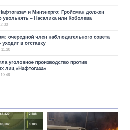
Нафтогаза» и Минэнерго: Гройсман должен
о увольнять – Насалика или Коболева
12:30
м: очередной член наблюдательного совета
 уходит в отставку
 11:30
ила уголовное производство против
х лиц «Нафтогаза»
 10:46