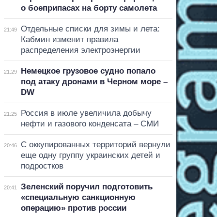
о боеприпасах на борту самолета
Отдельные списки для зимы и лета:
21:49
Кабмин изменит правила
распределения электроэнергии
Немецкое грузовое судно попало
21:29
под атаку дронами в Черном море –
DW
Россия в июле увеличила добычу
21:25
нефти и газового конденсата – СМИ
С оккупированных территорий вернули
20:46
еще одну группу украинских детей и
подростков
Зеленский поручил подготовить
20:41
«специальную санкционную
операцию» против россии