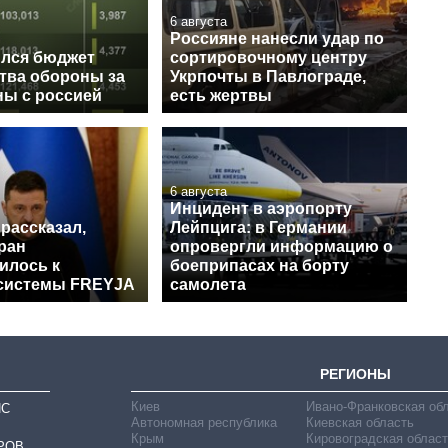
6 августа
Россияне нанесли удар по
ился бюджет
сортировочному центру
тва обороны за
Укрпочты в Павлограде,
ны с россией
есть жертвы
6 августа
Инцидент в аэропорту
рассказал,
Лейпцига: в Германии
ран
опровергли информацию о
илось к
боеприпасах на борту
системы FREYJA
самолета
РЕГИОНЫ
Киев
Ивано-Франковская об
ИС
Автономная республика
Киевская область
Крым
Кировоградская област
РОВ