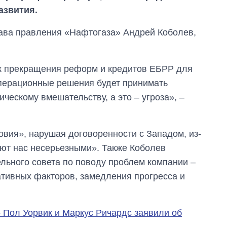
азвития.
лава правления «Нафтогаза» Андрей Коболев,
ск прекращения реформ и кредитов ЕБРР для
операционные решения будет принимать
ческому вмешательству, а это – угроза», –
овия», нарушая договоренности с Западом, из-
ают нас несерьезными». Также Коболев
льного совета по поводу проблем компании –
ативных факторов, замедления прогресса и
Как изменился
бюджет
Министерства
 Пол Уорвик и Маркус Ричардс заявили об
обороны за 13 лет
войны с россией