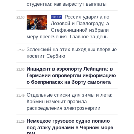
студентам: как вырастут выплаты
Россия ударила по
ИТОГИ
22:53
Лозовой и Павлограду, а
Стефанишиной избрали
меру пресечения. Главное за день
Зеленский на этих выходных впервые
22:32
посетит Сербию
Инцидент в аэропорту Лейпцига: в
22:03
Германии опровергли информацию
о боеприпасах на борту самолета
Отдельные списки для зимы и лета:
21:49
Кабмин изменит правила
распределения электроэнергии
Немецкое грузовое судно попало
21:29
под атаку дронами в Черном море –