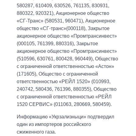
580287, 610409, 630526, 761135, 830931,
880322, 920321), Акционерное общество
«СГ-Транс» (580531, 960471), Акционерное
общество «СГ-транс»(000118), Закрытое
акционерное общество «Промтрансинвест»
(000105, 761399, 880316), Закрытое
акционерное общество «Промтрансинвест»
(510596, 630761, 800428, 960449), Общество
с ограниченной ответственностью «Астон»
(171605), Общество с ограниченной
ответственностью «РЕЙЛ 1520» (010993,
240742, 580436, 761396, 880355), Общество
с ограниченной ответственностью «РЕЙЛ
1520 СЕРВИС» (011063, 280669, 580459).
Информацию «Укрзализныци» подтвердил
один из импортеров российского
сжиженного газа.