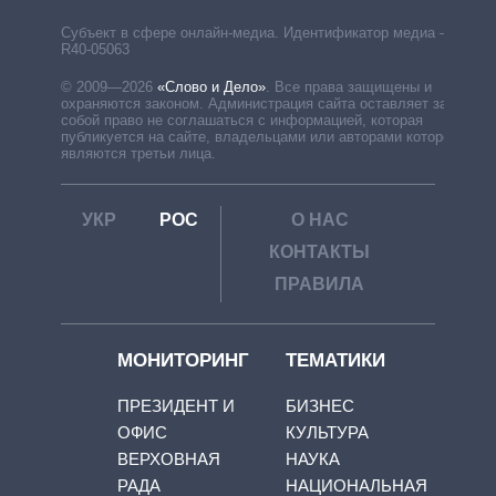
Субъект в сфере онлайн-медиа. Идентификатор медиа –
R40-05063
© 2009—2026
«Слово и Дело»
.
Все права защищены и
охраняются законом. Администрация сайта оставляет за
собой право не соглашаться с информацией, которая
публикуется на сайте, владельцами или авторами которой
являются третьи лица.
УКР
РОС
О НАС
КОНТАКТЫ
ПРАВИЛА
МОНИТОРИНГ
ТЕМАТИКИ
ПРЕЗИДЕНТ И
БИЗНЕС
ОФИС
КУЛЬТУРА
ВЕРХОВНАЯ
НАУКА
РАДА
НАЦИОНАЛЬНАЯ