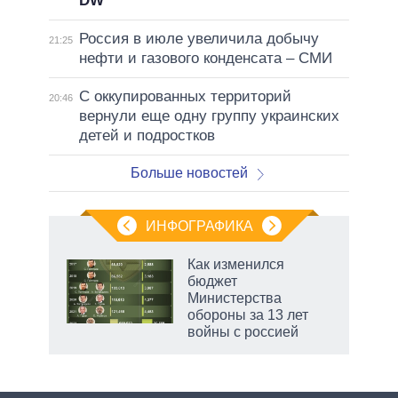
DW
Россия в июле увеличила добычу
21:25
нефти и газового конденсата – СМИ
С оккупированных территорий
20:46
вернули еще одну группу украинских
детей и подростков
Больше новостей
ИНФОГРАФИКА
Как изменился
бюджет
не за
Министерства
асть
обороны за 13 лет
елью
войны с россией
маги