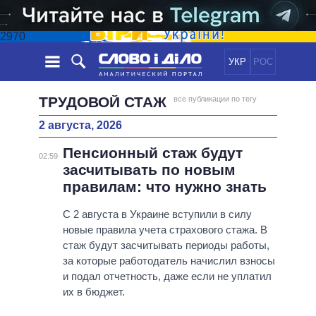
2970
УКР
РОС
НОВОСТИ
ТРУДОВОЙ СТАЖ
все публикации по тегу
2 августа, 2026
ОБЕЩАНИЯ
ЛЕНТА
ПОЛИТИКА
Пенсионный стаж будут
СОБЫТИЯ
ЭКОНОМИКА
02:59
ПОЛИТИКИ
засчитывать по новым
СТАТЬИ
ОБЩЕСТВО
правилам: что нужно знать
ИНФОГРАФИКА
МНЕНИЯ
МИР
ВСЕ ПОЛИТИКИ
ОБЗОРЫ
С 2 августа в Украине вступили в силу
ПРЕЗИДЕНТ И ОФИС
ВИДЕО
новые правила учета страхового стажа. В
ДАЙДЖЕСТЫ
ВЕРХОВНАЯ РАДА
стаж будут засчитывать периоды работы,
ПОДДЕРЖАТЬ
КАБИНЕТ МИНИСТРОВ
за которые работодатель начислил взносы
ГЛАВЫ ОБЛАДМИНИСТРАЦИЙ
и подал отчетность, даже если не уплатил
СРАВНЕНИЕ ПОЛИТИКОВ
их в бюджет.
МЭРЫ