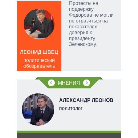
опе
Протесты на
поддержку
тый
Федорова не могли
не отразиться на
показателях
чатые
доверия к
ем
президенту
Зеленскому.
а
ЛЕОНИД ШВЕЦ
Д
политический
ПО
обозреватель
в
обо
МНЕНИЯ
О
АЛЕКСАНДР ЛЕОНОВ
перт
политолог