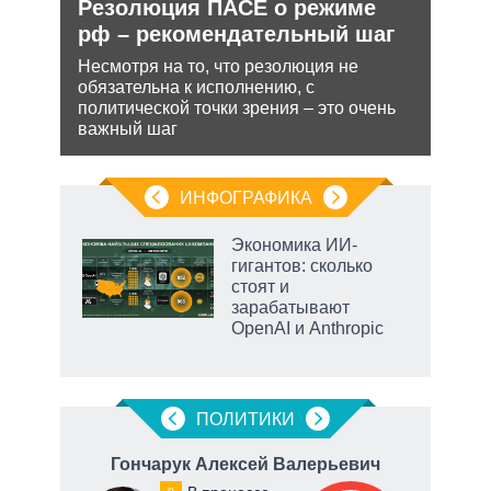
Резолюция ПАСЕ о режиме
Зая
рф – рекомендательный шаг
яде
пут
Несмотря на то, что резолюция не
экс
обязательна к исполнению, с
ения
политической точки зрения – это очень
Бела
важный шаг
ляет
мише
НАТО
нача
ИНФОГРАФИКА
еля
Экономика ИИ-
гигантов: сколько
стоят и
зарабатывают
OpenAI и Anthropic
ПОЛИТИКИ
ич
Гончарук Алексей Валерьевич
Ф