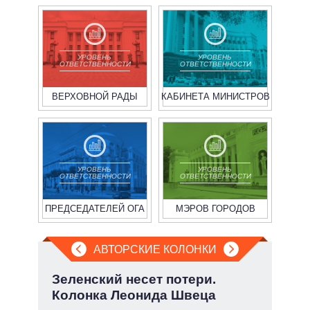
УРОВЕНЬ
УРОВЕНЬ
ОТВЕТСТВЕННОСТИ
ОТВЕТСТВЕННОСТИ
ВЕРХОВНОЙ РАДЫ
КАБИНЕТА МИНИСТРОВ
УРОВЕНЬ
УРОВЕНЬ
ОТВЕТСТВЕННОСТИ
ОТВЕТСТВЕННОСТИ
ПРЕДСЕДАТЕЛЕЙ ОГА
МЭРОВ ГОРОДОВ
АВТОРСКИЕ КОЛОНКИ
:
Зеленский несет потери.
При
Колонка Леонида Швеца
пер