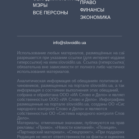
ПРАВО
МЭРЫ
ФИНАНСЫ
ВСЕ ПЕРСОНЫ
ЭКОНОМИКА
info@slovoidilo.ua
Использование любых материалов, размещённых на сайте,
разрешается при указании ссылки (для интернет-изданий —
гиперссылки) на www.slovoidilo.ua. Ссылка (гиперссылка)
обязательна вне зависимости от полного либо частичного
использования материалов.
Аналитическая информация об обещаниях политиков и
чиновников, размещенных на портале slovoidilo.ua, а также
информация о состоянии выполнения этих обещаний,
собрана и обработана ООО «ИА Слово и Дело» и является
собственностью ООО «ИА Слово и Дело». Инфографики,
размещенные на портале slovoidilo.ua, созданы ОО «Система
народного контроля Слово и Дело» и являются
собственностью ОО «Система народного контроля Слово и
Дело».
Материалы, отмеченные значками, публикуются на правах
рекламы: «Промо», «Новости компаний», «Позиция»,
«Партнерский материал», «Спецпроект», «При поддержке».
Редакция не несет ответственности за факты и оценочные