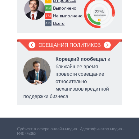
В процессе
0
Выполнено
103
22%
Не выполнено
78
372
22
о
выполнено
0
Всего
475
ОБЕЩАНИЯ ПОЛИТИКОВ
л
Корецкий пообещал
в
ближайшее время
провести совещание
относительно
механизмов кредитной
поддержки бизнеса
выде
Субъект в сфере онлайн-медиа. Идентификатор медиа –
R40-05063