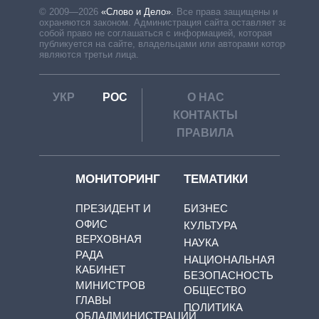
© 2009—2026
«Слово и Дело»
.
Все права защищены и
охраняются законом. Администрация сайта оставляет за
собой право не соглашаться с информацией, которая
публикуется на сайте, владельцами или авторами которой
являются третьи лица.
УКР
РОС
О НАС
КОНТАКТЫ
ПРАВИЛА
МОНИТОРИНГ
ТЕМАТИКИ
ПРЕЗИДЕНТ И
БИЗНЕС
ОФИС
КУЛЬТУРА
ВЕРХОВНАЯ
НАУКА
РАДА
НАЦИОНАЛЬНАЯ
КАБИНЕТ
БЕЗОПАСНОСТЬ
МИНИСТРОВ
ОБЩЕСТВО
ГЛАВЫ
ПОЛИТИКА
ОБЛАДМИНИСТРАЦИЙ