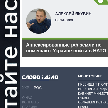
В
АЛЕКСЕЙ ЯКУБИН
их наук
политолог
одарок
Аннексированные рф земли не
помешают Украине войти в НАТО
МОНИТОРИНГ
ПРЕЗИДЕНТ И ОФ
УКР
РОС
ВЕРХОВНАЯ РАДА
КАБИНЕТ МИНИСТ
О НАС
ГЛАВЫ
ОБЛАДМИНИСТРА
КОНТАКТЫ
ПРАВИЛА
МЭРЫ