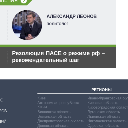
МНЕНИЯ
АЛЕКСАНДР ЛЕОНОВ
политолог
Резолюция ПАСЕ о режиме рф –
Ук
рекомендательный шаг
де
РЕГИОНЫ
Киев
Ивано-Франковская об
ИС
Автономная республика
Киевская область
Крым
Кировоградская област
РОВ
Винницкая область
Луганская область
Волынская область
Львовская область
Днепропетровская область
Николаевская область
ЦИЙ
Донецкая область
Одесская область