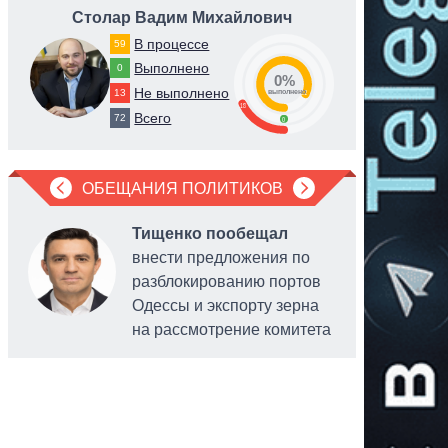
Столар Вадим Михайлович
Степа
В процессе
59
Выполнено
0
0%
Не выполнено
13
82
выполнено
18
Всего
72
0
ОБЕЩАНИЯ ПОЛИТИКОВ
Пятая военная
зима: готова ли
Тищенко пообещал
Украина к новым
внести предложения по
вызовам?
разблокированию портов
Одессы и экспорту зерна
на рассмотрение комитета
ЛЕКСАНДР
ДЕНИ
РАДЧУК
ПОПОВ
обслужив
олитический
военны
системы 
бозреватель
обозреват