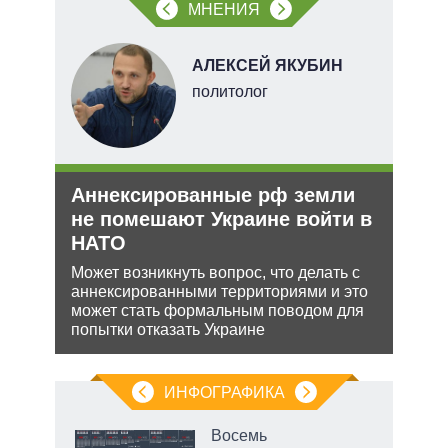
МНЕНИЯ
В
АЛЕКСЕЙ ЯКУБИН
ких
политолог
Аннексированные рф земли
Укр
рф
не помешают Украине войти в
дец
НАТО
теп
ра
йская
Может возникнуть вопрос, что делать с
Деце
 этот
аннексированными территориями и это
позв
может стать формальным поводом для
кото
попытки отказать Украине
без 
ИНФОГРАФИКА
еля
Восемь