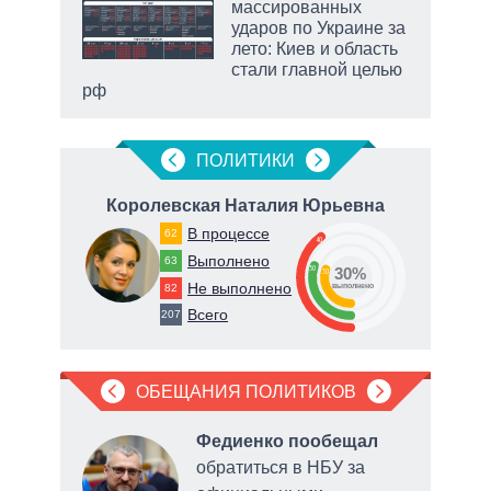
массированных
ударов по Украине за
лето: Киев и область
стали главной целью
рф
маги
ПОЛИТИКИ
ч
Королевская Наталия Юрьевна
В процессе
62
40
Выполнено
63
30
30%
30
Не выполнено
82
о
выполнено
Всего
207
ОБЕЩАНИЯ ПОЛИТИКОВ
л
в
Федиенко пообещал
обратиться в НБУ за