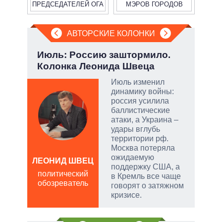
ПРЕДСЕДАТЕЛЕЙ ОГА
МЭРОВ ГОРОДОВ
АВТОРСКИЕ КОЛОНКИ
у:
Июль: Россию заштормило.
Эво
Колонка Леонида Швеца
пер
Дра
Июль изменил
динамику войны:
россия усилила
баллистические
скую
атаки, а Украина –
удары вглубь
дить
территории рф.
Москва потеряла
ожидаемую
ЛЕОНИД ШВЕЦ
поддержку США, а
Д
политический
в Кремль все чаще
ПО
обозреватель
говорят о затяжном
в
кризисе.
обо