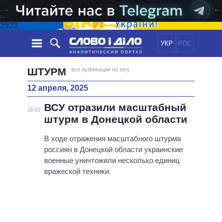
2523
УКР
РОС
НОВОСТИ
ШТУРМ
все публикации по тегу
12 апреля, 2025
ОБЕЩАНИЯ
ЛЕНТА
ПОЛИТИКА
ВСУ отразили масштабный
СОБЫТИЯ
ЭКОНОМИКА
16:02
ПОЛИТИКИ
штурм в Донецкой области
СТАТЬИ
ОБЩЕСТВО
ИНФОГРАФИКА
МНЕНИЯ
МИР
ВСЕ ПОЛИТИКИ
В ходе отражения масштабного штурма
россиян в Донецкой области украинские
ОБЗОРЫ
ПРЕЗИДЕНТ И ОФИС
ВИДЕО
военные уничтожили несколько единиц
ДАЙДЖЕСТЫ
ВЕРХОВНАЯ РАДА
вражеской техники.
ПОДДЕРЖАТЬ
КАБИНЕТ МИНИСТРОВ
ГЛАВЫ ОБЛАДМИНИСТРАЦИЙ
СРАВНЕНИЕ ПОЛИТИКОВ
МЭРЫ