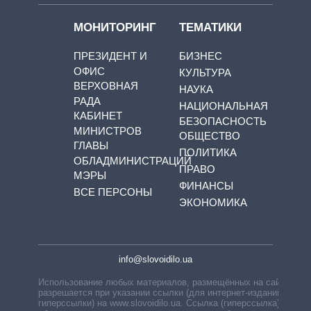
МОНИТОРИНГ
ТЕМАТИКИ
ПРЕЗИДЕНТ И
БИЗНЕС
ОФИС
КУЛЬТУРА
ВЕРХОВНАЯ
НАУКА
РАДА
НАЦИОНАЛЬНАЯ
КАБИНЕТ
БЕЗОПАСНОСТЬ
МИНИСТРОВ
ОБЩЕСТВО
ГЛАВЫ
ПОЛИТИКА
ОБЛАДМИНИСТРАЦИЙ
ПРАВО
МЭРЫ
ФИНАНСЫ
ВСЕ ПЕРСОНЫ
ЭКОНОМИКА
info@slovoidilo.ua
Использование любых материалов, размещённых на сайте,
разрешается при указании ссылки (для интернет-изданий —
гиперссылки) на www.slovoidilo.ua. Ссылка (гиперссылка)