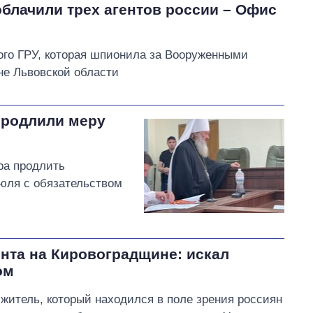
блачили трех агентов россии – Офис
ого ГРУ, которая шпионила за Вооруженными
не Львовской области
продлили меру
ра продлить
юля с обязательством
нта на Кировоградщине: искал
ом
житель, который находился в поле зрения россиян