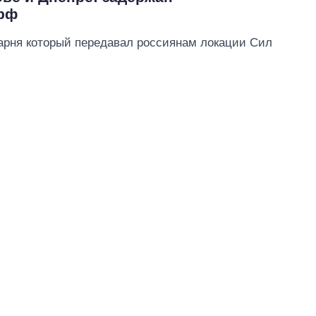
рф
арня который передавал россиянам локации Сил