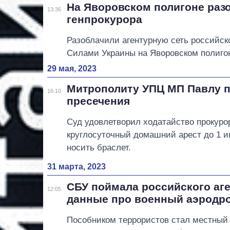
На Яворовском полигоне разо
13:36
генпрокурора
Разоблачили агентурную сеть российск
Силами Украины на Яворовском полиго
29 мая, 2023
Митрополиту УПЦ МП Павлу 
16:10
пресечения
Суд удовлетворил ходатайство прокуро
круглосуточный домашний арест до 1 и
носить браслет.
31 марта, 2023
СБУ поймала российского аге
12:05
данные про военный аэродр
Пособником террористов стал местный 