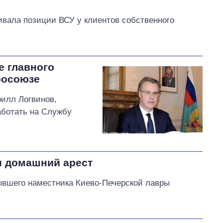
вала позиции ВСУ у клиентов собственного
 главного
росоюзе
илл Логвинов,
аботать на Службу
и домашний арест
ывшего наместника Киево-Печерской лавры