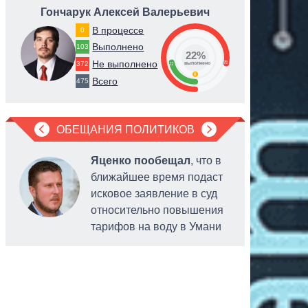
Гончарук Алексей Валерьевич
Федо
В процессе
0
Выполнено
103
22%
Не выполнено
78
372
22
выполнено
0
Всего
475
ОБЕЩАНИЯ ПОЛИТИКОВ
Яценко пообещал
, что в
ближайшее время подаст
исковое заявление в суд
относительно повышения
тарифов на воду в Умани
выделенн