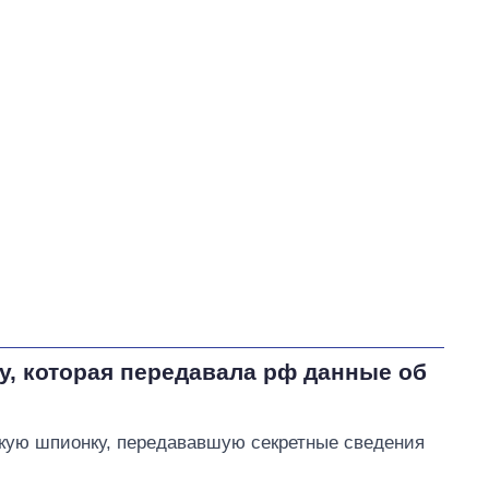
Кулеба Дмитрий Иванович
В процессе
32
38
51
Выполнено
24
38%
Не выполнено
7
выполнено
Всего
63
11
Скороход пообещала
инициировать проверку
деятельности
управляющей компании
«Дім 9000» по
у, которая передавала рф данные об
обслуживанию противопожарной
системы ЖК «Варшавский»
скую шпионку, передававшую секретные сведения