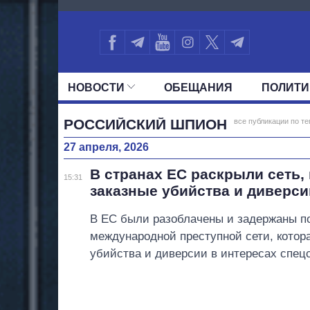
4648
НОВОСТИ
ОБЕЩАНИЯ
ПОЛИТИ
ВСЕ ПОЛИТИКИ
ПРЕЗИДЕНТ И ОФ
РОССИЙСКИЙ ШПИОН
все публикации по те
27 апреля, 2026
В странах ЕС раскрыли сеть,
15:31
заказные убийства и диверси
В ЕС были разоблачены и задержаны по
международной преступной сети, котора
убийства и диверсии в интересах спец