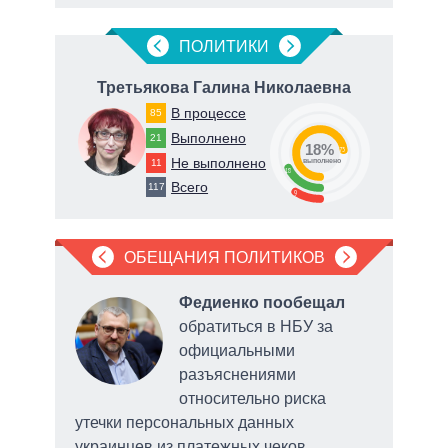
ПОЛИТИКИ
ич
Третьякова Галина Николаевна
В процессе
85
Выполнено
21
18%
73
Не выполнено
11
о
выполнено
18
Всего
117
9
ОБЕЩАНИЯ ПОЛИТИКОВ
Федиенко пообещал
обратиться в НБУ за
е
официальными
ного
разъяснениями
относительно риска
Умани
утечки персональных данных
объе
украинцев из платежных чеков
нахо