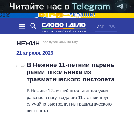
2085
УКР
РОС
НОВОСТИ
НЕЖИН
все публикации по тегу
21 апреля, 2026
ОБЕЩАНИЯ
ЛЕНТА
ПОЛИТИКА
В Нежине 11-летний парень
СОБЫТИЯ
ЭКОНОМИКА
01:47
ПОЛИТИКИ
ранил школьника из
СТАТЬИ
ОБЩЕСТВО
травматического пистолета
ИНФОГРАФИКА
МНЕНИЯ
МИР
ВСЕ ПОЛИТИКИ
ОБЗОРЫ
В Нежине 12-летний школьник получил
ПРЕЗИДЕНТ И ОФИС
ВИДЕО
ранение в ногу, когда его 11-летний друг
ДАЙДЖЕСТЫ
ВЕРХОВНАЯ РАДА
случайно выстрелил из травматического
ПОДДЕРЖАТЬ
КАБИНЕТ МИНИСТРОВ
пистолета.
ГЛАВЫ ОБЛАДМИНИСТРАЦИЙ
СРАВНЕНИЕ ПОЛИТИКОВ
МЭРЫ