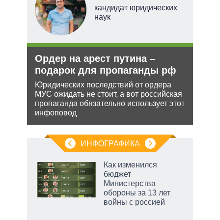
кандидат юридических
наук
тий
и
Ордер на арест путина –
Укр
уси
подарок для пропаганды рф
дец
–
теп
Юридических последствий от ордера
МУС ожидать не стоит, а вот российская
Деце
пропаганда обязательно использует этот
позв
жной
инфоповод
кото
а
без 
анк и
ИНФОГРАФИКА
еля
Как изменился
бюджет
Министерства
обороны за 13 лет
войны с россией
рф