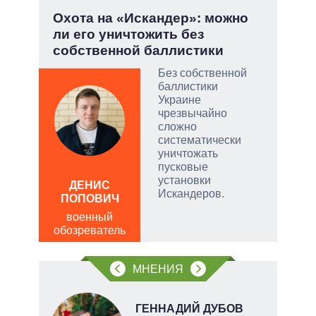
у:
Охота на «Искандер»: можно
Эво
ли его уничтожить без
пер
собственной баллистики
Дра
Без собственной
баллистики
скую
Украине
чрезвычайно
дить
сложно
систематически
уничтожать
пусковые
установки
ДЕНИС
Д
Искандеров.
ПОПОВИЧ
ПО
военный
в
обозреватель
обо
МНЕНИЯ
ГЕННАДИЙ ДУБОВ