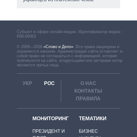
Субъект в сфере онлайн-медиа. Идентификатор медиа –
R40-05063
© 2009—2026
«Слово и Дело»
.
Все права защищены и
охраняются законом. Администрация сайта оставляет за
собой право не соглашаться с информацией, которая
публикуется на сайте, владельцами или авторами которой
являются третьи лица.
УКР
РОС
О НАС
КОНТАКТЫ
ПРАВИЛА
МОНИТОРИНГ
ТЕМАТИКИ
ПРЕЗИДЕНТ И
БИЗНЕС