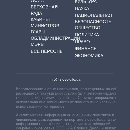
ОФИС
КУЛЬТУРА
ВЕРХОВНАЯ
НАУКА
РАДА
НАЦИОНАЛЬНАЯ
КАБИНЕТ
БЕЗОПАСНОСТЬ
МИНИСТРОВ
ОБЩЕСТВО
ГЛАВЫ
ПОЛИТИКА
ОБЛАДМИНИСТРАЦИЙ
ПРАВО
МЭРЫ
ФИНАНСЫ
ВСЕ ПЕРСОНЫ
ЭКОНОМИКА
info@slovoidilo.ua
Использование любых материалов, размещённых на сайте,
разрешается при указании ссылки (для интернет-изданий —
гиперссылки) на www.slovoidilo.ua. Ссылка (гиперссылка)
обязательна вне зависимости от полного либо частичного
использования материалов.
Аналитическая информация об обещаниях политиков и
чиновников, размещенных на портале slovoidilo.ua, а также
информация о состоянии выполнения этих обещаний,
собрана и обработана ООО «ИА Слово и Дело» и является