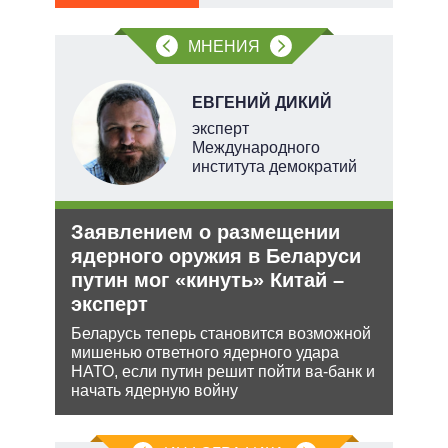
МНЕНИЯ
НОВ
ЕВГЕНИЙ ДИКИЙ
эксперт
Международного
института демократий
е
Заявлением о размещении
Укр
аг
ядерного оружия в Беларуси
дец
путин мог «кинуть» Китай –
теп
эксперт
Деце
ень
позв
Беларусь теперь становится возможной
кото
мишенью ответного ядерного удара
без 
НАТО, если путин решит пойти ва-банк и
начать ядерную войну