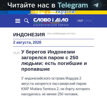
1091
УКР
РОС
НОВОСТИ
ИНДОНЕЗИЯ
все публикации по тегу
2 августа, 2026
ОБЕЩАНИЯ
ЛЕНТА
ПОЛИТИКА
У берегов Индонезии
СОБЫТИЯ
ЭКОНОМИКА
16:23
ПОЛИТИКИ
загорелся паром с 250
СТАТЬИ
ОБЩЕСТВО
людьми: есть погибшие и
ИНФОГРАФИКА
МНЕНИЯ
МИР
ВСЕ ПОЛИТИКИ
пропавшие
ОБЗОРЫ
ПРЕЗИДЕНТ И ОФИС
ВИДЕО
У индонезийского острова Мадура 2
ДАЙДЖЕСТЫ
ВЕРХОВНАЯ РАДА
августа загорелся пассажирский паром
ПОДДЕРЖАТЬ
КАБИНЕТ МИНИСТРОВ
KMP Mutiara Sentosa 2, на борту которого
ГЛАВЫ ОБЛАДМИНИСТРАЦИЙ
находились не менее 250 человек.
СРАВНЕНИЕ ПОЛИТИКОВ
МЭРЫ