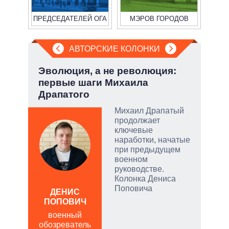
ПРЕДСЕДАТЕЛЕЙ ОГА
МЭРОВ ГОРОДОВ
АВТОРСКИЕ КОЛОНКИ
но
Эволюция, а не революция:
Пят
первые шаги Михаила
Укр
Драпатого
ой
Михаил Драпатый
продолжает
ключевые
наработки, начатые
при предыдущем
и
военном
руководстве.
Колонка Дениса
АЛ
Поповича
Р
ДЕНИС
ПОПОВИЧ
пол
обо
военный
обозреватель