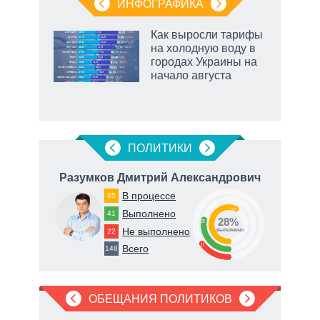
ИНФОГРАФИКА
Как выросли тарифы
о
на холодную воду в
городах Украины на
начало августа
ic
маги
ПОЛИТИКИ
ич
Разумков Дмитрий Александрович
В процессе
85
57
Выполнено
41
28%
28
Не выполнено
22
о
выполнено
15
Всего
148
ОБЕЩАНИЯ ПОЛИТИКОВ