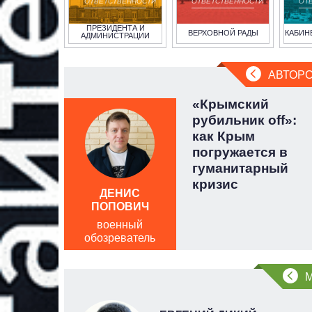
ОТВЕТСТВЕННОСТИ
ОТВЕТСТВЕННОСТИ
ОТ
ПРЕЗИДЕНТА И
ВЕРХОВНОЙ РАДЫ
КАБИН
АДМИНИСТРАЦИИ
АВТОРС
 несет
«Крымский
лонка
рубильник off»:
веца
как Крым
погружается в
гуманитарный
кризис
ДЕНИС
ПОПОВИЧ
военный
обозреватель