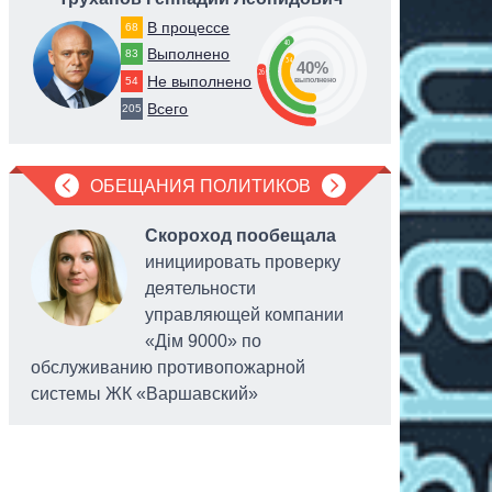
В процессе
68
40
Выполнено
83
34
40%
26
Не выполнено
54
выполнено
Всего
205
ОБЕЩАНИЯ ПОЛИТИКОВ
Скороход пообещала
инициировать проверку
деятельности
управляющей компании
«Дім 9000» по
обслуживанию противопожарной
объектов
системы ЖК «Варшавский»
находящи