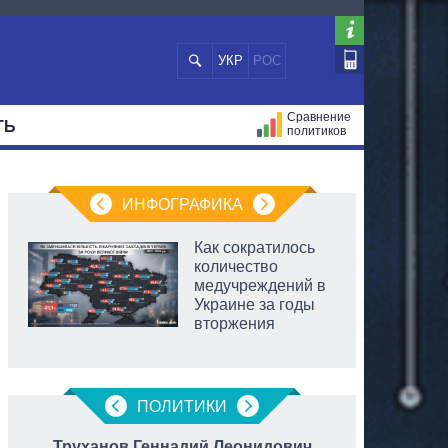
УКР
РОС
Сравнение
ТЬ
политиков
СТРАЦИЙ
МЭРЫ
ВСЕ ПЕРСОНЫ
ИНФОГРАФИКА
Как сократилось
количество
медучреждений в
Украине за годы
вторжения
ПОЛИТИКИ
Труханов Геннадий Леонидович
Ба