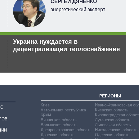
СЕРГЕЙ ДЯЧЕНКО
энергетический эксперт
Украина нуждается в
Ан
децентрализации теплоснабжения
по
РЕГИОНЫ
Киев
Ивано-Франковская об
ИС
Автономная республика
Киевская область
Крым
Кировоградская област
РОВ
Винницкая область
Луганская область
Волынская область
Львовская область
Днепропетровская область
Николаевская область
ЦИЙ
Донецкая область
Одесская область