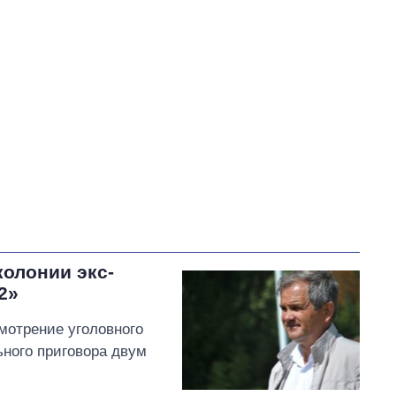
В процессе
120
59
Выполнено
52
25%
25
Не выполнено
33
выполнено
16
Всего
205
Сибига пообещал
продолжать помогать
прифронтовым громадам
и регионам, в частности
колонии экс-
Черниговщине
2»
мотрение уголовного
ного приговора двум