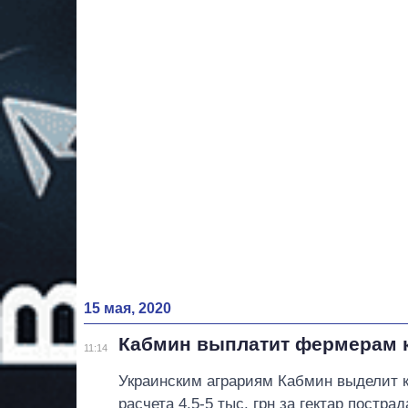
15 мая, 2020
Кабмин выплатит фермерам к
11:14
Украинским аграриям Кабмин выделит к
расчета 4,5-5 тыс. грн за гектар постра