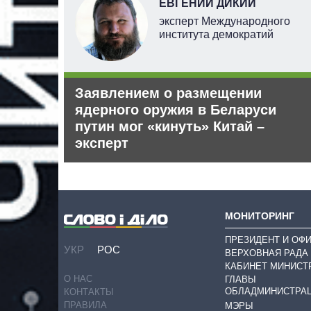
ЕВГЕНИЙ ДИКИЙ
ель
эксперт Международного
института демократий
 ничего
Заявлением о размещении
аины
ядерного оружия в Беларуси
путин мог «кинуть» Китай –
эксперт
МОНИТОРИНГ
ПРЕЗИДЕНТ И ОФ
УКР
РОС
ВЕРХОВНАЯ РАДА
КАБИНЕТ МИНИСТ
О НАС
ГЛАВЫ
ОБЛАДМИНИСТРА
КОНТАКТЫ
ПРАВИЛА
МЭРЫ