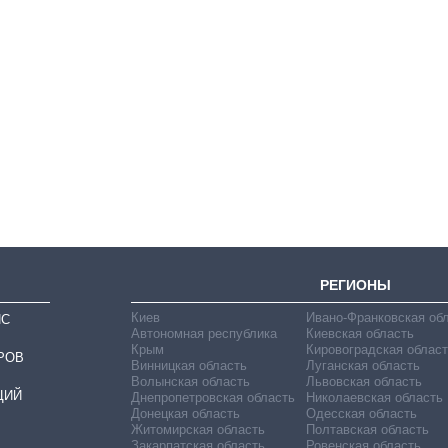
Экспорт оружия:
сколько ракет,
самолетов и
танков продала
Украина за годы
независимости
РЕГИОНЫ
Киев
Ивано-Франковская об
ИС
Автономная республика
Киевская область
Крым
Кировоградская област
РОВ
Винницкая область
Луганская область
Волынская область
Львовская область
ЦИЙ
Днепропетровская область
Николаевская область
Донецкая область
Одесская область
Житомирская область
Полтавская область
Закарпатская область
Ровенская область