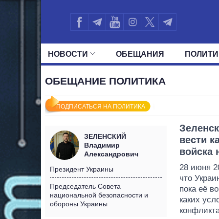
НОВОСТИ
ОБЕЩАНИЯ
ПОЛИТИ
ВСЕ ПОЛИТИКИ
ПРЕЗИДЕНТ И ОФ
ОБЕЩАНИЕ ПОЛИТИКА
ПОДПИСАТЬСЯ НА ПОЛИТИКА
Зеленск
ЗЕЛЕНСКИЙ
вести к
Владимир
войска 
Александрович
28 июня 2
Президент Украины
что Украи
Председатель Совета
пока её в
национальной безопасности и
каких усл
обороны Украины
конфликта