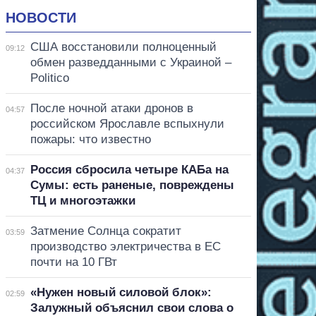
НОВОСТИ
США восстановили полноценный
09:12
обмен разведданными с Украиной –
Politico
После ночной атаки дронов в
04:57
российском Ярославле вспыхнули
пожары: что известно
Россия сбросила четыре КАБа на
04:37
Сумы: есть раненые, повреждены
ТЦ и многоэтажки
Затмение Солнца сократит
03:59
производство электричества в ЕС
почти на 10 ГВт
«Нужен новый силовой блок»:
02:59
Залужный объяснил свои слова о