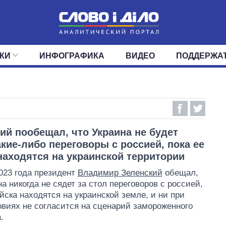
КИ
ИНФОГРАФИКА
ВИДЕО
ПОДДЕРЖА
ИС
ЛЕНТА
ВЕРХОВНАЯ РАДА
СОБЫТИЯ
СТАТЬИ
КАБИНЕТ МИНИСТРОВ
МНЕНИЯ
ОБЗОРЫ
ГЛАВЫ ОБЛАДМИНИ
ДАЙДЖЕСТЫ
ПОЛИТИКА
ДЕПУТАТЫ
ЭКОНОМИКА
КОМИТЕТЫ
ФРАКЦИИ
ОБЩЕСТВО
ОКРУГА
МИР
ий пообещал, что Украина не будет
акие-либо переговоры с россией, пока ее
находятся на украинской территории
023 года президент
Владимир Зеленский
обещал,
на никогда не сядет за стол переговоров с россией,
ойска находятся на украинской земле, и ни при
овиях не согласится на сценарий замороженного
.