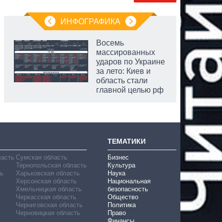
ИНФОГРАФИКА
Восемь
массированных
ударов по Украине
за лето: Киев и
область стали
главной целью рф
ТЕМАТИКИ
ласть
Сумская область
Бизнес
Тернопольская область
Культура
ь
Харьковская область
Наука
Херсонская область
Национальная
Хмельницкая область
безопасность
Черкасская область
Общество
Черниговская область
Политика
Черновицкая область
Право
Финансы