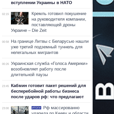
вступлении Украины в НАТО
Кремль готовил покушение
02:15
на руководителя компании,
поставляющей дроны
Украине – Die Zeit
На границе Литвы с Беларусью нашли
00:58
уже третий подземный туннель для
нелегальных мигрантов
Украинская служба «Голоса Америки»
00:26
возобновляет работу после
длительной паузы
Кабмин готовит пакет решений для
23:45
бесперебойной работы бизнеса
после ударов рф: что предлагают
Рф массированно
ИТОГИ
23:00
ударила по Киеву и области,