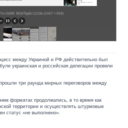
ch?v=3s0M_BGdTlg&t=1219s (1447 × 834)
роцесс между Украиной и РФ действительно был
мбуле украинская и российская делегации провели
 прошли три раунда мирных переговоров между
ннем форматах продолжались, в то время как
нской территории и осуществлять штурмовые
ен статус «не выполнено».