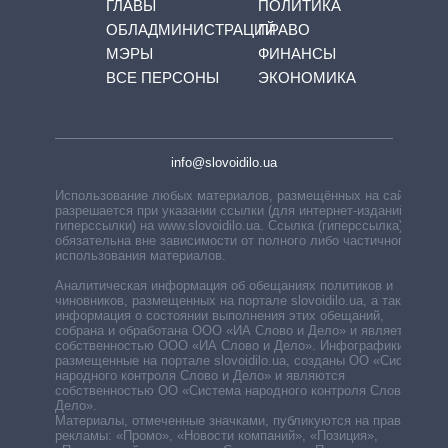
ГЛАВЫ
ПОЛИТИКА
ОБЛАДМИНИСТРАЦИЙ
ПРАВО
МЭРЫ
ФИНАНСЫ
ВСЕ ПЕРСОНЫ
ЭКОНОМИКА
info@slovoidilo.ua
Использование любых материалов, размещённых на сайте,
разрешается при указании ссылки (для интернет-изданий —
гиперссылки) на www.slovoidilo.ua. Ссылка (гиперссылка)
обязательна вне зависимости от полного либо частичного
использования материалов.
Аналитическая информация об обещаниях политиков и
чиновников, размещенных на портале slovoidilo.ua, а также
информация о состоянии выполнения этих обещаний,
собрана и обработана ООО «ИА Слово и Дело» и является
собственностью ООО «ИА Слово и Дело». Инфографики,
размещенные на портале slovoidilo.ua, созданы ОО «Система
народного контроля Слово и Дело» и являются
собственностью ОО «Система народного контроля Слово и
Дело».
Материалы, отмеченные значками, публикуются на правах
рекламы: «Промо», «Новости компаний», «Позиция»,