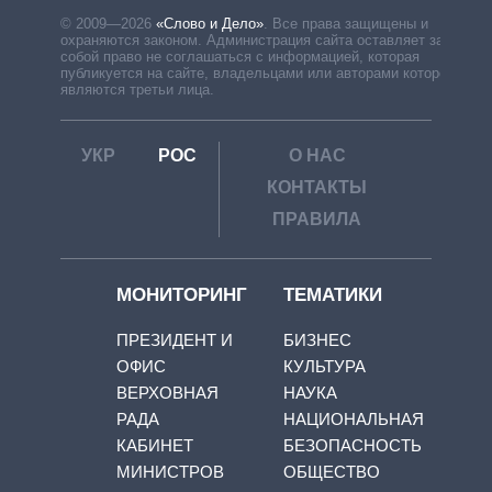
© 2009—2026
«Слово и Дело»
.
Все права защищены и
охраняются законом. Администрация сайта оставляет за
собой право не соглашаться с информацией, которая
публикуется на сайте, владельцами или авторами которой
являются третьи лица.
УКР
РОС
О НАС
КОНТАКТЫ
ПРАВИЛА
МОНИТОРИНГ
ТЕМАТИКИ
ПРЕЗИДЕНТ И
БИЗНЕС
ОФИС
КУЛЬТУРА
ВЕРХОВНАЯ
НАУКА
РАДА
НАЦИОНАЛЬНАЯ
КАБИНЕТ
БЕЗОПАСНОСТЬ
МИНИСТРОВ
ОБЩЕСТВО