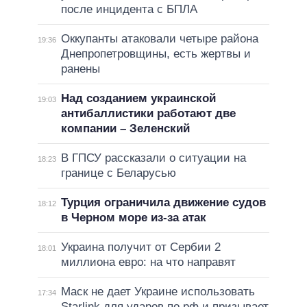
после инцидента с БПЛА
Оккупанты атаковали четыре района
19:36
Днепропетровщины, есть жертвы и
ранены
Над созданием украинской
19:03
антибаллистики работают две
компании – Зеленский
В ГПСУ рассказали о ситуации на
18:23
границе с Беларусью
Турция ограничила движение судов
18:12
в Черном море из-за атак
Украина получит от Сербии 2
18:01
миллиона евро: на что направят
Маск не дает Украине использовать
17:34
Starlink для ударов по рф и призывает