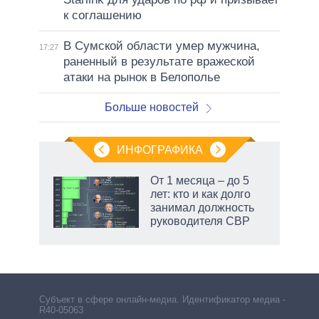
к соглашению
В Сумской области умер мужчина,
17:27
раненный в результате вражеской
атаки на рынок в Белополье
Больше новостей
ИНФОГРАФИКА
 как
От 1 месяца – до 5
чипы
лет: кто и как долго
ды и
занимал должность
т на
руководителя СВР
Субъект в сфере онлайн-медиа. Идентификатор медиа –
R40-05063