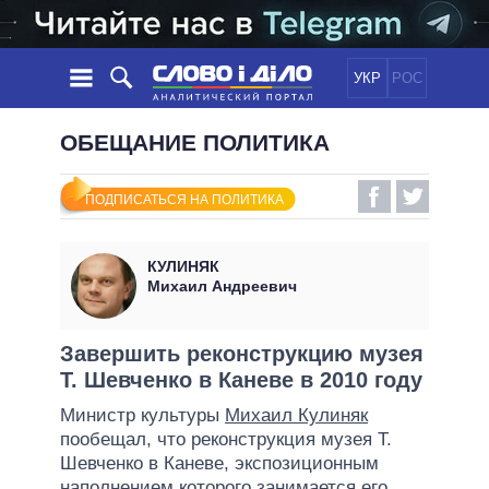
УКР
РОС
НОВОСТИ
ОБЕЩАНИЕ ПОЛИТИКА
ОБЕЩАНИЯ
ЛЕНТА
ПОЛИТИКА
ПОДПИСАТЬСЯ НА ПОЛИТИКА
СОБЫТИЯ
ЭКОНОМИКА
ПОЛИТИКИ
СТАТЬИ
ОБЩЕСТВО
КУЛИНЯК
ИНФОГРАФИКА
МНЕНИЯ
МИР
ВСЕ ПОЛИТИКИ
Михаил Андреевич
ОБЗОРЫ
ПРЕЗИДЕНТ И ОФИС
ВИДЕО
ДАЙДЖЕСТЫ
ВЕРХОВНАЯ РАДА
Завершить реконструкцию музея
ПОДДЕРЖАТЬ
Т. Шевченко в Каневе в 2010 году
КАБИНЕТ МИНИСТРОВ
ГЛАВЫ ОБЛАДМИНИСТРАЦИЙ
Министр культуры
Михаил Кулиняк
СРАВНЕНИЕ ПОЛИТИКОВ
пообещал, что реконструкция музея Т.
МЭРЫ
Шевченко в Каневе, экспозиционным
ВСЕ ПЕРСОНЫ
наполнением которого занимается его