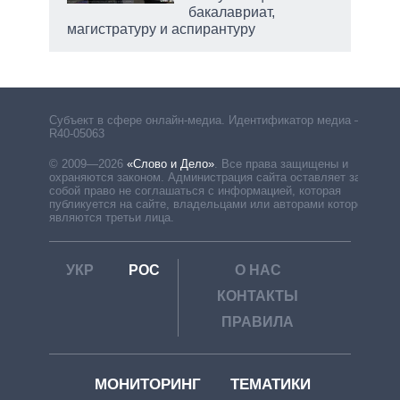
бакалавриат,
магистратуру и аспирантуру
рф
Субъект в сфере онлайн-медиа. Идентификатор медиа –
R40-05063
© 2009—2026
«Слово и Дело»
.
Все права защищены и
охраняются законом. Администрация сайта оставляет за
собой право не соглашаться с информацией, которая
публикуется на сайте, владельцами или авторами которой
являются третьи лица.
УКР
РОС
О НАС
КОНТАКТЫ
ПРАВИЛА
МОНИТОРИНГ
ТЕМАТИКИ