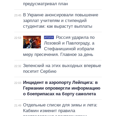
предусматривал план
В Украине анонсировали повышение
23:45
зарплат учителям и стипендий
студентам: как вырастут выплаты
Россия ударила по
ИТОГИ
22:53
Лозовой и Павлограду, а
Стефанишиной избрали
меру пресечения. Главное за день
Зеленский на этих выходных впервые
22:32
посетит Сербию
Инцидент в аэропорту Лейпцига: в
22:03
Германии опровергли информацию
о боеприпасах на борту самолета
Отдельные списки для зимы и лета:
21:49
Кабмин изменит правила