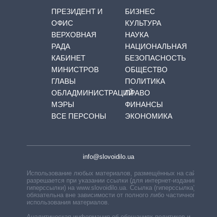
ПРЕЗИДЕНТ И
БИЗНЕС
ОФИС
КУЛЬТУРА
ВЕРХОВНАЯ
НАУКА
РАДА
НАЦИОНАЛЬНАЯ
КАБИНЕТ
БЕЗОПАСНОСТЬ
МИНИСТРОВ
ОБЩЕСТВО
ГЛАВЫ
ПОЛИТИКА
ОБЛАДМИНИСТРАЦИЙ
ПРАВО
МЭРЫ
ФИНАНСЫ
ВСЕ ПЕРСОНЫ
ЭКОНОМИКА
info@slovoidilo.ua
Использование любых материалов, размещённых на сайте,
разрешается при указании ссылки (для интернет-изданий —
гиперссылки) на www.slovoidilo.ua. Ссылка (гиперссылка)
обязательна вне зависимости от полного либо частичного
использования материалов.
Аналитическая информация об обещаниях политиков и