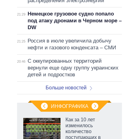
распределения электроэнергии
Немецкое грузовое судно попало
21:29
под атаку дронами в Черном море –
DW
Россия в июле увеличила добычу
21:25
нефти и газового конденсата – СМИ
С оккупированных территорий
20:46
вернули еще одну группу украинских
детей и подростков
Больше новостей
ИНФОГРАФИКА
рифы
Как за 10 лет
у в
изменилось
 на
количество
поступающих в