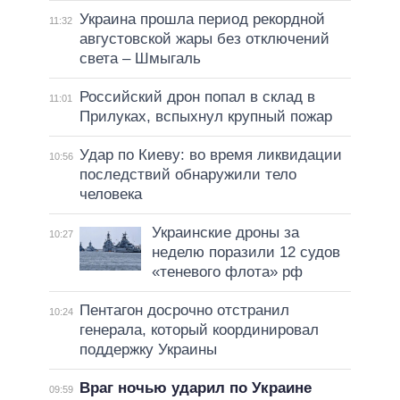
Украина прошла период рекордной
11:32
августовской жары без отключений
света – Шмыгаль
Российский дрон попал в склад в
11:01
Прилуках, вспыхнул крупный пожар
Удар по Киеву: во время ликвидации
10:56
последствий обнаружили тело
человека
Украинские дроны за
10:27
неделю поразили 12 судов
«теневого флота» рф
Пентагон досрочно отстранил
10:24
генерала, который координировал
поддержку Украины
Враг ночью ударил по Украине
09:59