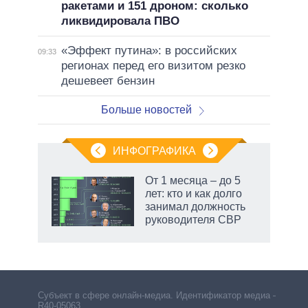
ракетами и 151 дроном: сколько
ликвидировала ПВО
«Эффект путина»: в российских
09:33
регионах перед его визитом резко
дешевеет бензин
Больше новостей
ИНФОГРАФИКА
От 1 месяца – до 5
лет: кто и как долго
занимал должность
руководителя СВР
Субъект в сфере онлайн-медиа. Идентификатор медиа –
R40-05063