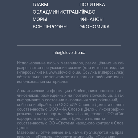
ГЛАВЫ
ПОЛИТИКА
ОБЛАДМИНИСТРАЦИЙ
ПРАВО
МЭРЫ
ФИНАНСЫ
ВСЕ ПЕРСОНЫ
ЭКОНОМИКА
info@slovoidilo.ua
Использование любых материалов, размещённых на сайте,
разрешается при указании ссылки (для интернет-изданий —
гиперссылки) на www.slovoidilo.ua. Ссылка (гиперссылка)
обязательна вне зависимости от полного либо частичного
использования материалов.
Аналитическая информация об обещаниях политиков и
чиновников, размещенных на портале slovoidilo.ua, а также
информация о состоянии выполнения этих обещаний,
собрана и обработана ООО «ИА Слово и Дело» и является
собственностью ООО «ИА Слово и Дело». Инфографики,
размещенные на портале slovoidilo.ua, созданы ОО «Система
народного контроля Слово и Дело» и являются
собственностью ОО «Система народного контроля Слово и
Дело».
Материалы, отмеченные значками, публикуются на правах
рекламы: «Промо», «Новости компаний», «Позиция»,