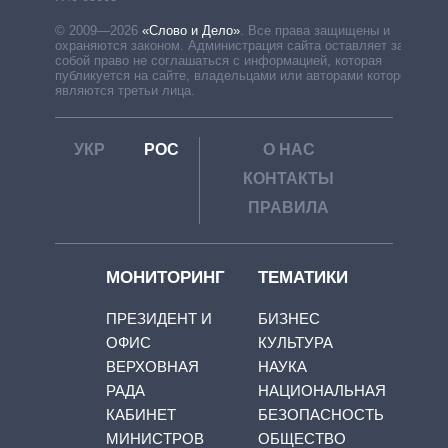
© 2009—2026
«Слово и Дело»
.
Все права защищены и
охраняются законом. Администрация сайта оставляет за
собой право не соглашаться с информацией, которая
публикуется на сайте, владельцами или авторами которой
являются третьи лица.
УКР
РОС
О НАС
КОНТАКТЫ
ПРАВИЛА
МОНИТОРИНГ
ТЕМАТИКИ
ПРЕЗИДЕНТ И
БИЗНЕС
ОФИС
КУЛЬТУРА
ВЕРХОВНАЯ
НАУКА
РАДА
НАЦИОНАЛЬНАЯ
КАБИНЕТ
БЕЗОПАСНОСТЬ
МИНИСТРОВ
ОБЩЕСТВО