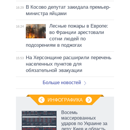
В Косово депутат закидала премьер-
16:29
министра яйцами
Лесные пожары в Европе:
16:24
во Франции арестовали
сотни людей по
подозрениям в поджогах
На Херсонщине расширили перечень
15:53
населенных пунктов для
обязательной эвакуации
Больше новостей
ИНФОГРАФИКА
 5
Восемь
го
массированных
сть
ударов по Украине за
ВР
лето: Киев и область