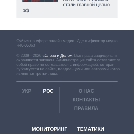
стали главной целью
рф
Субъект в сфере онлайн-медиа. Идентификатор медиа –
R40-05063
© 2009—2026
«Слово и Дело»
.
Все права защищены и
охраняются законом. Администрация сайта оставляет за
собой право не соглашаться с информацией, которая
публикуется на сайте, владельцами или авторами которой
являются третьи лица.
УКР
РОС
О НАС
КОНТАКТЫ
ПРАВИЛА
МОНИТОРИНГ
ТЕМАТИКИ