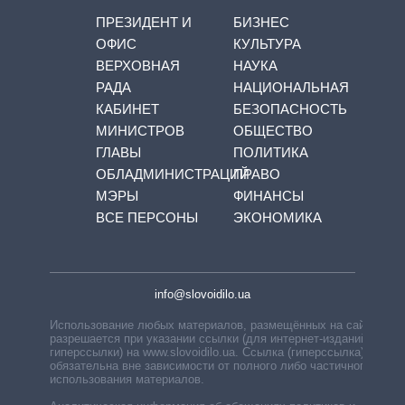
ПРЕЗИДЕНТ И
БИЗНЕС
ОФИС
КУЛЬТУРА
ВЕРХОВНАЯ
НАУКА
РАДА
НАЦИОНАЛЬНАЯ
КАБИНЕТ
БЕЗОПАСНОСТЬ
МИНИСТРОВ
ОБЩЕСТВО
ГЛАВЫ
ПОЛИТИКА
ОБЛАДМИНИСТРАЦИЙ
ПРАВО
МЭРЫ
ФИНАНСЫ
ВСЕ ПЕРСОНЫ
ЭКОНОМИКА
info@slovoidilo.ua
Использование любых материалов, размещённых на сайте,
разрешается при указании ссылки (для интернет-изданий —
гиперссылки) на www.slovoidilo.ua. Ссылка (гиперссылка)
обязательна вне зависимости от полного либо частичного
использования материалов.