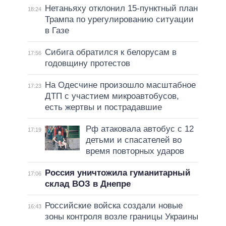
Нетаньяху отклонил 15-пунктный план
18:24
Трампа по урегулированию ситуации
в Газе
Сибига обратился к белорусам в
17:56
годовщину протестов
На Одесчине произошло масштабное
17:23
ДТП с участием микроавтобусов,
есть жертвы и пострадавшие
Рф атаковала автобус с 12
17:19
детьми и спасателей во
время повторных ударов
Россия уничтожила гуманитарный
17:06
склад ВОЗ в Днепре
Российские войска создали новые
16:43
зоны контроля возле границы Украины