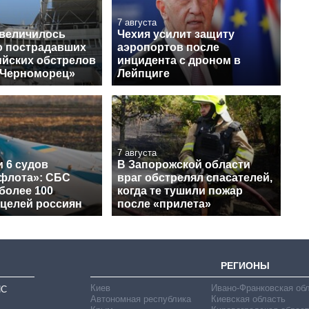
7 августа
увеличилось
Чехия усилит защиту
о пострадавших
аэропортов после
ийских обстрелов
инцидента с дроном в
«Черноморец»
Лейпциге
7 августа
 6 судов
В Запорожской области
 флота»: СБС
враг обстрелял спасателей,
более 100
когда те тушили пожар
 целей россиян
после «прилета»
РЕГИОНЫ
Киев
Ивано-Франковская об
ИС
Автономная республика
Киевская область