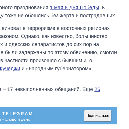
ирного празднования
1 мая и Дня Победы
. К
ду тоже не обошлись без жертв и пострадавших.
о виноват в терроризме в восточных регионах
аконом. Однако, как известно, большинство
х и одесских сепаратистов до сих пор на
рые были задержаны по этому обвинению, смогли
 в частности произошло с бывшим и. о.
Фучеджи
и «народным губернатором»
ва – 17 невыполненных обещаний. Еще
26
Как изменился
бюджет
Министерства
обороны за 13 лет
В TELEGRAM
войны с россией
Подписаться
т «Слово и дело»