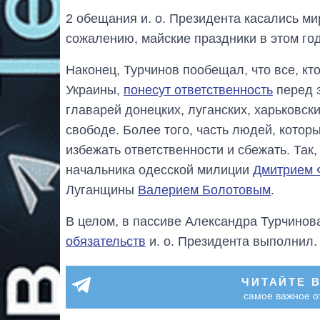
2 обещания и. о. Президента касались м
сожалению, майские праздники в этом го
Наконец, Турчинов пообещал, что все, кт
Украины,
понесут ответственность
перед з
главарей донецких, луганских, харьковски
свободе. Более того, часть людей, кото
избежать ответственности и сбежать. Так,
начальника одесской милиции
Дмитрием 
Луганщины
Валерием Болотовым
.
В целом, в пассиве Александра Турчино
обязательств
и. о. Президента выполнил.
ЧИТАЙТЕ 
самое важное о