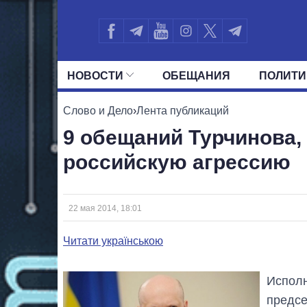
НОВОСТИ
ОБЕЩАНИЯ
ПОЛИТИ
ВСЕ ПОЛИТИКИ
ПРЕЗИДЕНТ И ОФ
Слово и Дело
›
Лента публикаций
9 обещаний Турчинова,
российскую агрессию
22 мая 2014, 18:01
Читати українською
Исполн
предсе