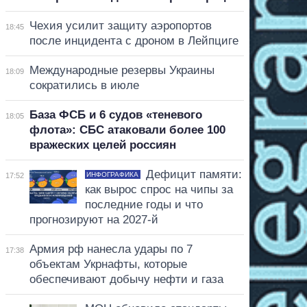
Чехия усилит защиту аэропортов
18:45
после инцидента с дроном в Лейпциге
Международные резервы Украины
18:09
сократились в июле
База ФСБ и 6 судов «теневого
18:05
флота»: СБС атаковали более 100
вражеских целей россиян
Дефицит памяти:
ИНФОГРАФИКА
17:52
как вырос спрос на чипы за
последние годы и что
прогнозируют на 2027-й
Армия рф нанесла удары по 7
17:38
объектам Укрнафты, которые
обеспечивают добычу нефти и газа