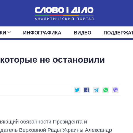
КИ
ИНФОГРАФИКА
ВИДЕО
ПОДДЕРЖА
ИС
ЛЕНТА
ВЕРХОВНАЯ РАДА
СОБЫТИЯ
СТАТЬИ
КАБИНЕТ МИНИСТРОВ
МНЕНИЯ
ОБЗОРЫ
ГЛАВЫ ОБЛАДМИНИ
ДАЙДЖЕСТЫ
 которые не остановили
ПОЛИТИКА
ДЕПУТАТЫ
ЭКОНОМИКА
КОМИТЕТЫ
ФРАКЦИИ
ОБЩЕСТВО
ОКРУГА
МИР
яющий обязанности Президента и
датель Верховной Рады Украины Александр