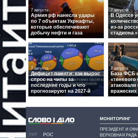
7 августа
7 августа
Армия рф нанесла удары
В Одессе 
по 7 объектам Укрнафты,
количеств
которые обеспечивают
из-за росс
добычу нефти и газа
стадиона 
7 августа
7 августа
Дефицит памяти: как вырос
База ФСБ и
спрос на чипы за
«теневого
последние годы и что
атаковали 
прогнозируют на 2027-й
вражеских
МОНИТОРИНГ
ПРЕЗИДЕНТ И ОФ
УКР
РОС
ВЕРХОВНАЯ РАДА