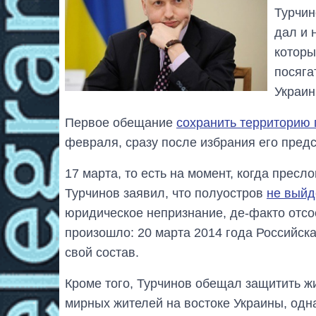
Турчин
дал и 
которы
посяга
Украин
Первое обещание
сохранить территорию 
февраля, сразу после избрания его пре
17 марта, то есть на момент, когда прес
Турчинов заявил, что полуостров
не
выйд
юридическое непризнание, де-факто отсо
произошло: 20 марта 2014 года Российск
свой состав.
Кроме того, Турчинов обещал защитить ж
мирных жителей на востоке Украины, одна