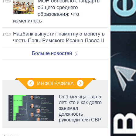
МОН обновило стандарты
17:29
общего среднего
образования: что
изменилось
Нацбанк выпустит памятную монету в
17:10
честь Папы Римского Иоанна Павла II
Больше новостей
ИНФОГРАФИКА
От 1 месяца – до 5
лет: кто и как долго
занимал
должность
руководителя СВР
аспирант