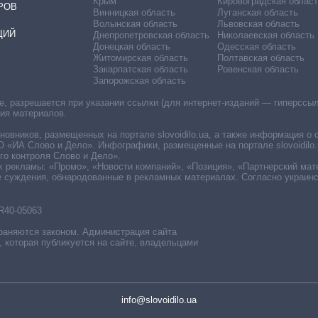
Крым
Кировоградская област
РОВ
Винницкая область
Луганская область
Волынская область
Львовская область
ЦИЙ
Днепропетровская область
Николаевская область
Донецкая область
Одесская область
Житомирская область
Полтавская область
Закарпатская область
Ровенская область
Запорожская область
 разрешается при указании ссылки (для интернет-изданий — гиперссылки
ния материалов.
овников, размещенных на портале slovoidilo.ua, а также информация о 
«ИА Слово и Дело». Инфографики, размещенные на портале slovoidilo.
о контроля Слово и Дело».
х рекламы: «Промо», «Новости компаний», «Позиция», «Партнерский мат
е суждения, обнародованные в рекламных материалах. Согласно украин
R40-05063
раняются законом. Администрация сайта
, которая публикуется на сайте, владельцами
info@slovoidilo.ua