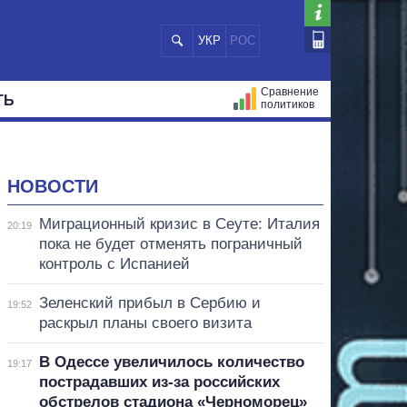
УКР
РОС
Сравнение
ТЬ
политиков
СТРАЦИЙ
МЭРЫ
ВСЕ ПЕРСОНЫ
НОВОСТИ
Миграционный кризис в Сеуте: Италия
20:19
пока не будет отменять пограничный
контроль с Испанией
Зеленский прибыл в Сербию и
19:52
раскрыл планы своего визита
В Одессе увеличилось количество
19:17
пострадавших из-за российских
обстрелов стадиона «Черноморец»