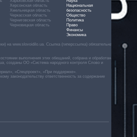
ь
Харьковская область
Наука
Херсонская область
Национальная
Хмельницкая область
безопасность
Черкасская область
Общество
Черниговская область
Политика
Черновицкая область
Право
Финансы
Экономика
) на www.slovoidilo.ua. Ссылка (гиперссылка) обязательна
состоянии выполнения этих обещаний, собрана и обработана
ua, созданы ОО «Система народного контроля Слово и
ериал», «Спецпроект», «При поддержке».
скому законодательству ответственность за содержание