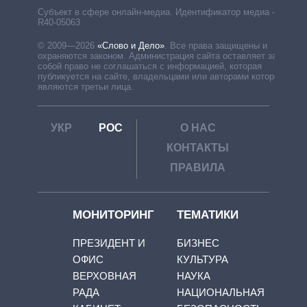
Субъект в сфере онлайн-медиа. Идентификатор медиа –
R40-05063
© 2009—2026
«Слово и Дело»
.
Все права защищены и
охраняются законом. Администрация сайта оставляет за
собой право не соглашаться с информацией, которая
публикуется на сайте, владельцами или авторами которой
являются третьи лица.
УКР
РОС
О НАС
КОНТАКТЫ
ПРАВИЛА
МОНИТОРИНГ
ТЕМАТИКИ
ПРЕЗИДЕНТ И
БИЗНЕС
ОФИС
КУЛЬТУРА
ВЕРХОВНАЯ
НАУКА
РАДА
НАЦИОНАЛЬНАЯ