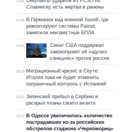
Оккупанты ударили из РСЗО по
22:29
Славянску, есть жертва и ранены
В Германии над военной базой, где
21:45
ремонтируют системы Patriot,
заметили неизвестные БПЛА
Сенат США поддержал
20:55
законопроект об «адских
санкциях» против россии
Миграционный кризис в Сеуте:
20:19
Италия пока не будет отменять
пограничный контроль с Испанией
Зеленский прибыл в Сербию и
19:52
раскрыл планы своего визита
В Одессе увеличилось количество
19:17
пострадавших из-за российских
обстрелов стадиона «Черноморец»