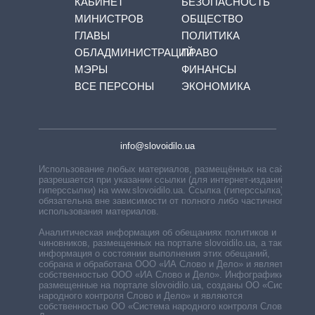
КАБИНЕТ
БЕЗОПАСНОСТЬ
МИНИСТРОВ
ОБЩЕСТВО
ГЛАВЫ
ПОЛИТИКА
ОБЛАДМИНИСТРАЦИЙ
ПРАВО
МЭРЫ
ФИНАНСЫ
ВСЕ ПЕРСОНЫ
ЭКОНОМИКА
info@slovoidilo.ua
Использование любых материалов, размещённых на сайте,
разрешается при указании ссылки (для интернет-изданий —
гиперссылки) на www.slovoidilo.ua. Ссылка (гиперссылка)
обязательна вне зависимости от полного либо частичного
использования материалов.
Аналитическая информация об обещаниях политиков и
чиновников, размещенных на портале slovoidilo.ua, а также
информация о состоянии выполнения этих обещаний,
собрана и обработана ООО «ИА Слово и Дело» и является
собственностью ООО «ИА Слово и Дело». Инфографики,
размещенные на портале slovoidilo.ua, созданы ОО «Система
народного контроля Слово и Дело» и являются
собственностью ОО «Система народного контроля Слово и