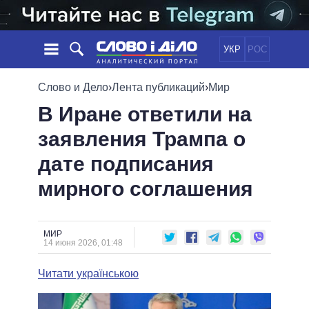
УКР
РОС
НОВОСТИ
Слово и Дело
›
Лента публикаций
›
Мир
В Иране ответили на
ОБЕЩАНИЯ
ЛЕНТА
ПОЛИТИКА
заявления Трампа о
СОБЫТИЯ
ЭКОНОМИКА
ПОЛИТИКИ
дате подписания
СТАТЬИ
ОБЩЕСТВО
ИНФОГРАФИКА
МНЕНИЯ
МИР
ВСЕ ПОЛИТИКИ
мирного соглашения
ОБЗОРЫ
ПРЕЗИДЕНТ И ОФИС
ВИДЕО
ДАЙДЖЕСТЫ
ВЕРХОВНАЯ РАДА
МИР
ПОДДЕРЖАТЬ
КАБИНЕТ МИНИСТРОВ
14 июня 2026, 01:48
ГЛАВЫ ОБЛАДМИНИСТРАЦИЙ
СРАВНЕНИЕ ПОЛИТИКОВ
Читати українською
МЭРЫ
ВСЕ ПЕРСОНЫ