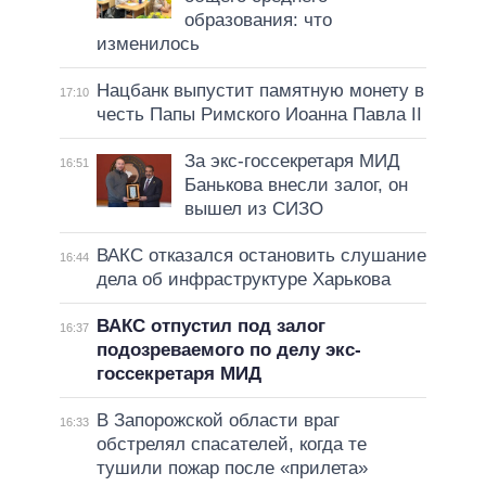
образования: что
изменилось
Нацбанк выпустит памятную монету в
17:10
честь Папы Римского Иоанна Павла II
За экс-госсекретаря МИД
16:51
Банькова внесли залог, он
вышел из СИЗО
ВАКС отказался остановить слушание
16:44
дела об инфраструктуре Харькова
ВАКС отпустил под залог
16:37
подозреваемого по делу экс-
госсекретаря МИД
В Запорожской области враг
16:33
обстрелял спасателей, когда те
тушили пожар после «прилета»