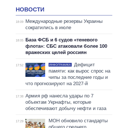
НОВОСТИ
Международные резервы Украины
18:09
сократились в июле
База ФСБ и 6 судов «теневого
18:05
флота»: СБС атаковали более 100
вражеских целей россиян
Дефицит
ИНФОГРАФИКА
17:52
памяти: как вырос спрос на
чипы за последние годы и
что прогнозируют на 2027-й
Армия рф нанесла удары по 7
17:38
объектам Укрнафты, которые
обеспечивают добычу нефти и газа
МОН обновило стандарты
17:29
общего среднего