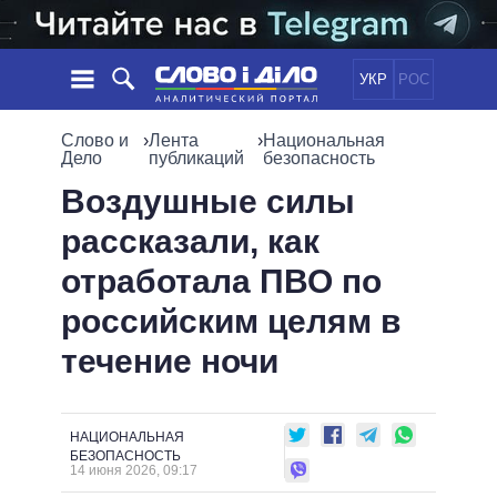
УКР
РОС
НОВОСТИ
Слово и
›
Лента
›
Национальная
Дело
публикаций
безопасность
ОБЕЩАНИЯ
ЛЕНТА
ПОЛИТИКА
Воздушные силы
СОБЫТИЯ
ЭКОНОМИКА
рассказали, как
ПОЛИТИКИ
СТАТЬИ
ОБЩЕСТВО
отработала ПВО по
ИНФОГРАФИКА
МНЕНИЯ
МИР
ВСЕ ПОЛИТИКИ
российским целям в
ОБЗОРЫ
ПРЕЗИДЕНТ И ОФИС
ВИДЕО
течение ночи
ДАЙДЖЕСТЫ
ВЕРХОВНАЯ РАДА
ПОДДЕРЖАТЬ
КАБИНЕТ МИНИСТРОВ
ГЛАВЫ ОБЛАДМИНИСТРАЦИЙ
СРАВНЕНИЕ ПОЛИТИКОВ
НАЦИОНАЛЬНАЯ
МЭРЫ
БЕЗОПАСНОСТЬ
14 июня 2026, 09:17
ВСЕ ПЕРСОНЫ