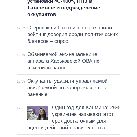
установки «С-400», НПЗ в
Татарстане и подразделение
оккупантов
Стерненко и Портников возглавили
12:52
рейтинг доверия среди политических
блогеров – опрос
Обвиняемой экс-начальнице
12:40
аппарата Харьковской ОВА не
изменили залог
Оккупанты ударили управляемой
12:35
авиабомбой по Запорожью, есть
раненые
Один год для Кабмина: 28%
12:21
украинцев называют этот
срок достаточным для
оценки действий правительства