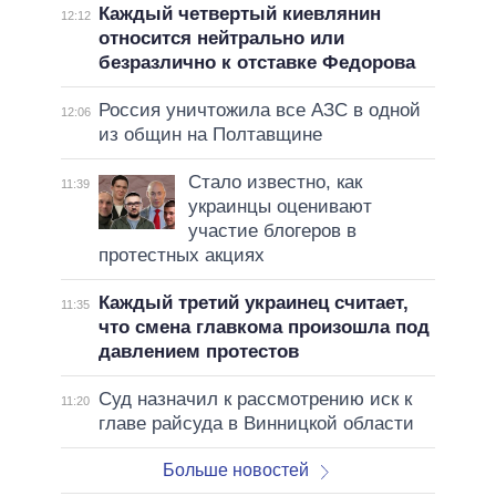
Каждый четвертый киевлянин
12:12
относится нейтрально или
безразлично к отставке Федорова
Россия уничтожила все АЗС в одной
12:06
из общин на Полтавщине
Стало известно, как
11:39
украинцы оценивают
участие блогеров в
протестных акциях
Каждый третий украинец считает,
11:35
что смена главкома произошла под
давлением протестов
Суд назначил к рассмотрению иск к
11:20
главе райсуда в Винницкой области
Больше новостей