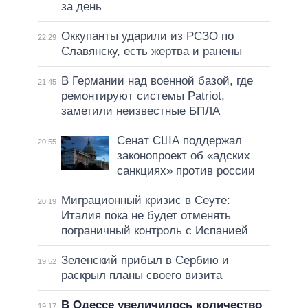
за день
Оккупанты ударили из РСЗО по
22:29
Славянску, есть жертва и ранены
В Германии над военной базой, где
21:45
ремонтируют системы Patriot,
заметили неизвестные БПЛА
Сенат США поддержал
20:55
законопроект об «адских
санкциях» против россии
Миграционный кризис в Сеуте:
20:19
Италия пока не будет отменять
пограничный контроль с Испанией
Зеленский прибыл в Сербию и
19:52
раскрыл планы своего визита
В Одессе увеличилось количество
19:17