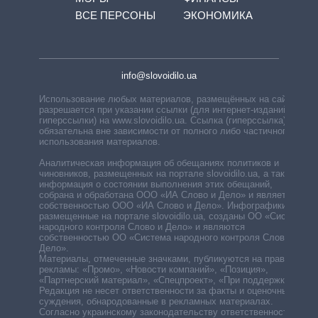
ВСЕ ПЕРСОНЫ
ЭКОНОМИКА
info@slovoidilo.ua
Использование любых материалов, размещённых на сайте,
разрешается при указании ссылки (для интернет-изданий —
гиперссылки) на www.slovoidilo.ua. Ссылка (гиперссылка)
обязательна вне зависимости от полного либо частичного
использования материалов.
Аналитическая информация об обещаниях политиков и
чиновников, размещенных на портале slovoidilo.ua, а также
информация о состоянии выполнения этих обещаний,
собрана и обработана ООО «ИА Слово и Дело» и является
собственностью ООО «ИА Слово и Дело». Инфографики,
размещенные на портале slovoidilo.ua, созданы ОО «Система
народного контроля Слово и Дело» и являются
собственностью ОО «Система народного контроля Слово и
Дело».
Материалы, отмеченные значками, публикуются на правах
рекламы: «Промо», «Новости компаний», «Позиция»,
«Партнерский материал», «Спецпроект», «При поддержке».
Редакция не несет ответственности за факты и оценочные
суждения, обнародованные в рекламных материалах.
Согласно украинскому законодательству ответственность за