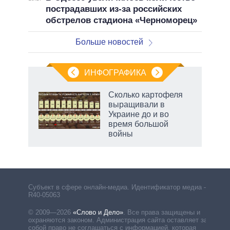
пострадавших из-за российских
обстрелов стадиона «Черноморец»
Больше новостей
ИНФОГРАФИКА
 как
Сколько картофеля
чипы
выращивали в
ды и
Украине до и во
т на
время большой
войны
рф
Субъект в сфере онлайн-медиа. Идентификатор медиа –
R40-05063
© 2009—2026
«Слово и Дело»
.
Все права защищены и
охраняются законом. Администрация сайта оставляет за
собой право не соглашаться с информацией, которая