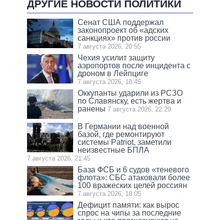
ДРУГИЕ НОВОСТИ ПОЛИТИКИ
Сенат США поддержал
законопроект об «адских
санкциях» против россии
7 августа 2026, 20:55
Чехия усилит защиту
аэропортов после инцидента с
дроном в Лейпциге
7 августа 2026, 18:45
Оккупанты ударили из РСЗО
по Славянску, есть жертва и
ранены
7 августа 2026, 22:29
В Германии над военной
базой, где ремонтируют
системы Patriot, заметили
неизвестные БПЛА
7 августа 2026, 21:45
База ФСБ и 6 судов «теневого
флота»: СБС атаковали более
100 вражеских целей россиян
7 августа 2026, 18:05
Дефицит памяти: как вырос
спрос на чипы за последние